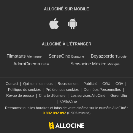
ALLOCINÉ SUR MOBILE
ALLOCINÉ À L'ÉTRANGER
Filmstarts
SensaCine
Beyazperde
Allemagne
Espagne
Turquie
AdoroCinema
Sensacine México
Brésil
Mexique
Contact
|
Qui sommes-nous
|
Recrutement
|
Publicité
|
CGU
|
CGV
|
Politique de cookies
|
Préférences cookies
|
Données Personnelles
|
Revue de presse
|
Charte d'écriture
|
Les services AlloCiné
|
Gérer Utiq
|
©AlloCiné
Retrouvez tous les horaires et infos de votre cinéma sur le numéro AlloCiné :
0 892 892 892
(0,90€/minute)