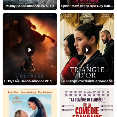
Mutiny Bande-annonce VO STFR
Spider-Man: Brand New Day Bande-annonce VO STFR
L'Odyssée Bande-annonce VO STFR
Le Triangle d'or Bande-annonce VF