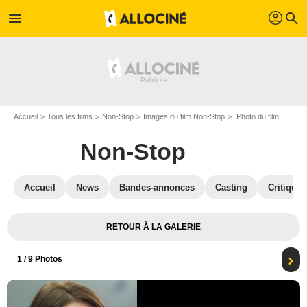
profil
menu
search
Accueil
Tous les films
Non-Stop
Images du film Non-Stop
Photo du film Non-Stop - Photo 1
Non-Stop
Accueil
News
Bandes-annonces
Casting
Critiques
RETOUR À LA GALERIE
1
/ 9 Photos