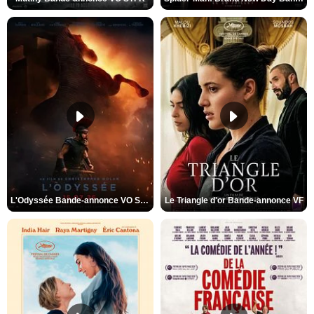
L'Odyssée Bande-annonce VO STFR
Le Triangle d'or Bande-annonce VF