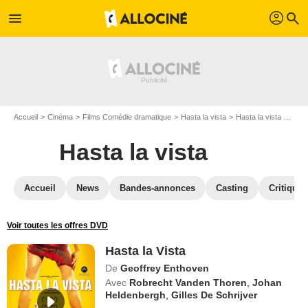
profil
menu
search
Accueil
Cinéma
Films Comédie dramatique
Hasta la vista
Hasta la vista en Blu Ray
Hasta la vista
Accueil
News
Bandes-annonces
Casting
Critiques
Voir toutes les offres DVD
Hasta la Vista
De
Geoffrey Enthoven
Avec
Robrecht Vanden Thoren
,
Johan
Heldenbergh
,
Gilles De Schrijver