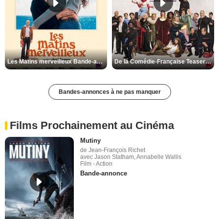
Les Matins merveilleux Bande-annonce VF
De la Comédie-Française Teaser VF
Bandes-annonces à ne pas manquer
Films Prochainement au Cinéma
Mutiny
de Jean-François Richet
avec Jason Statham, Annabelle Wallis
Film - Action
Bande-annonce