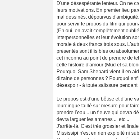
D'une désespérante lenteur. On ne cr
leurs motivations. En premier lieu pa
mal dessinés, dépourvus d'ambiguïté, 
pour servir le propos du film qui pourra
(Eh oui, on avait complètement oublié d
interpersonnelles et leur évolution s
morale à deux francs trois sous. L'aut
présentés sont illisibles ou absolume
cet inconnu au point de prendre de te
cette histoire d'amour (Mud et sa blon
Pourquoi Sam Shepard vient-il en aid
dizaine de personnes ? Pourquoi enfin
désespoir - à toute salissure pendant
Le propos est d'une bêtise et d'une v
lourdingue taillé sur mesure pour fair
prendre l'eau... un fleuve qui devra dé
devra larguer les amarres ... etc...
J'arrête-là. C'est très grossier et fin
Mississipi n'est en rien exploité ni s