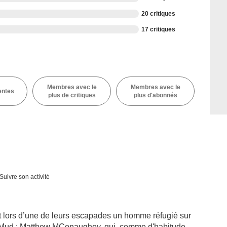
20 critiques
17 critiques
Membres avec le
Membres avec le
entes
plus de critiques
plus d'abonnés
Suivre son activité
t lors d’une de leurs escapades un homme réfugié sur
st Mud : Matthew MConaughey, qui, comme d'habitude,