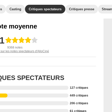
es
Casting
Critiques spectateurs
Critiques presse
Strea
te moyenne
,1
9368 notes
 sur les notes spectateurs d'AlloCiné
IQUES SPECTATEURS
127 critiques
449 critiques
206 critiques
61 critiques