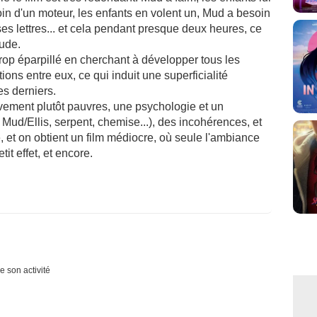
in d'un moteur, les enfants en volent un, Mud a besoin
 ses lettres... et cela pendant presque deux heures, ce
tude.
trop éparpillé en cherchant à développer tous les
ons entre eux, ce qui induit une superficialité
es derniers.
ivement plutôt pauvres, une psychologie et un
ud/Ellis, serpent, chemise...), des incohérences, et
 et on obtient un film médiocre, où seule l'ambiance
it effet, et encore.
e son activité