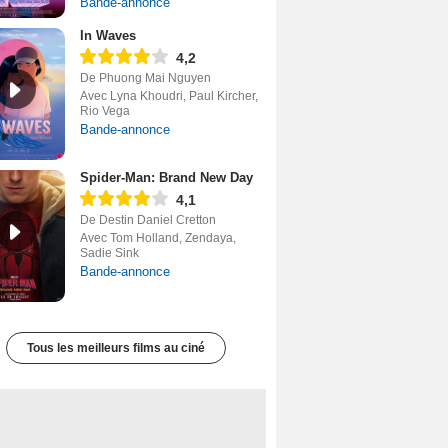
Bande-annonce
In Waves
4,2
De Phuong Mai Nguyen
Avec Lyna Khoudri, Paul Kircher,
Rio Vega
Bande-annonce
Spider-Man: Brand New Day
4,1
De Destin Daniel Cretton
Avec Tom Holland, Zendaya,
Sadie Sink
Bande-annonce
Tous les meilleurs films au ciné