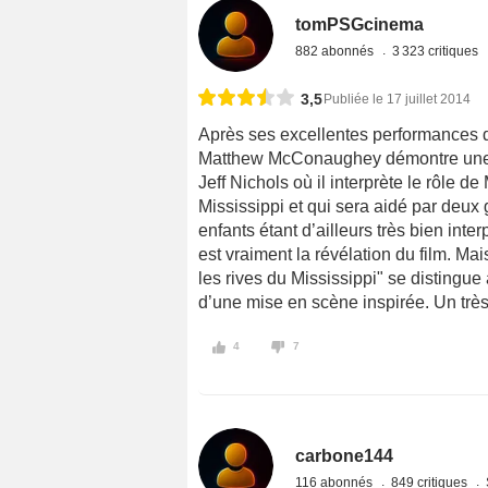
tomPSGcinema
882 abonnés
3 323 critiques
3,5
Publiée le 17 juillet 2014
Après ses excellentes performances 
Matthew McConaughey démontre une fo
Jeff Nichols où il interprète le rôle 
Mississippi et qui sera aidé par deux 
enfants étant d’ailleurs très bien int
est vraiment la révélation du film. Ma
les rives du Mississippi" se distingue 
d’une mise en scène inspirée. Un très 
4
7
carbone144
116 abonnés
849 critiques