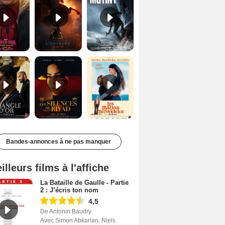
Le Triangle d'or Bande-annonce VF
Les Silences de Riyad Bande-annonce VO STFR
Les Matins merveilleux Bande-annonce VF
Bandes-annonces à ne pas manquer
illeurs films à l'affiche
La Bataille de Gaulle - Partie
2 : J’écris ton nom
4,5
De Antonin Baudry
Avec Simon Abkarian, Niels