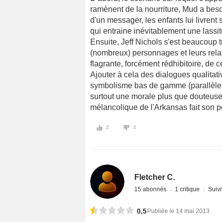
ramènent de la nourriture, Mud a beso
d'un messager, les enfants lui livrent
qui entraine inévitablement une lassi
Ensuite, Jeff Nichols s'est beaucoup 
(nombreux) personnages et leurs relati
flagrante, forcément rédhibitoire, de c
Ajouter à cela des dialogues qualitat
symbolisme bas de gamme (parallèle M
surtout une morale plus que douteuse,
mélancolique de l'Arkansas fait son pet
2
2
Fletcher C.
15 abonnés
1 critique
Suivr
0,5
Publiée le 14 mai 2013