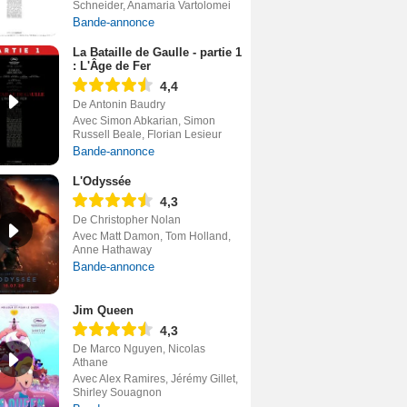
Schneider, Anamaria Vartolomei
Bande-annonce
La Bataille de Gaulle - partie 1
: L'Âge de Fer
4,4
De Antonin Baudry
Avec Simon Abkarian, Simon
Russell Beale, Florian Lesieur
Bande-annonce
L'Odyssée
4,3
De Christopher Nolan
Avec Matt Damon, Tom Holland,
Anne Hathaway
Bande-annonce
Jim Queen
4,3
De Marco Nguyen, Nicolas
Athane
Avec Alex Ramires, Jérémy Gillet,
Shirley Souagnon