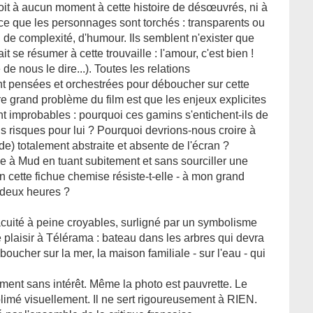
oit à aucun moment à cette histoire de désœuvrés, ni à
rce que les personnages sont torchés : transparents ou
de complexité, d'humour. Ils semblent n'exister que
it se résumer à cette trouvaille : l'amour, c'est bien !
e nous le dire...). Toutes les relations
ont pensées et orchestrées pour déboucher sur cette
re grand problème du film est que les enjeux explicites
nt improbables : pourquoi ces gamins s'entichent-ils de
ls risques pour lui ? Pourquoi devrions-nous croire à
de) totalement abstraite et absente de l'écran ?
e à Mud en tuant subitement et sans sourciller une
 cette fichue chemise résiste-t-elle - à mon grand
 deux heures ?
acuité à peine croyables, surligné par un symbolisme
e plaisir à Télérama : bateau dans les arbres qui devra
boucher sur la mer, la maison familiale - sur l'eau - qui
alement sans intérêt. Même la photo est pauvrette. Le
ublimé visuellement. Il ne sert rigoureusement à RIEN.