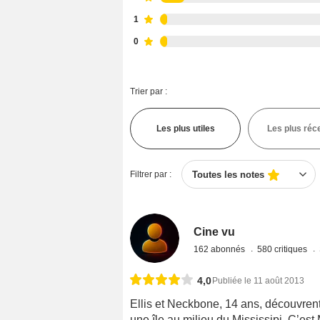
1
0
Trier par :
Les plus utiles
Les plus réc
Filtrer par :
Toutes les notes
Cine vu
162 abonnés
580 critiques
4,0
Publiée le 11 août 2013
Ellis et Neckbone, 14 ans, découvren
une île au milieu du Mississipi. C’e