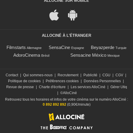
ALLOCINÉ SUR MOBILE
ALLOCINÉ À L'ÉTRANGER
Filmstarts
SensaCine
Beyazperde
Allemagne
Espagne
Turquie
AdoroCinema
Sensacine México
Brésil
Mexique
Contact
|
Qui sommes-nous
|
Recrutement
|
Publicité
|
CGU
|
CGV
|
Politique de cookies
|
Préférences cookies
|
Données Personnelles
|
Revue de presse
|
Charte d'écriture
|
Les services AlloCiné
|
Gérer Utiq
|
©AlloCiné
Retrouvez tous les horaires et infos de votre cinéma sur le numéro AlloCiné :
0 892 892 892
(0,90€/minute)