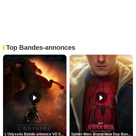
Top Bandes-annonces
L'Odyssée Bande-annonce VO STFR
Spider-Man: Brand New Day Bande-annonce VO STFR