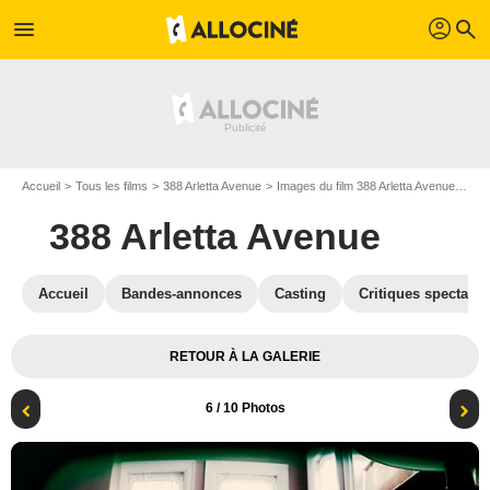
profil
menu
search
Accueil
Tous les films
388 Arletta Avenue
Images du film 388 Arletta Avenue
Pho
388 Arletta Avenue
Accueil
Bandes-annonces
Casting
Critiques spectateu
RETOUR À LA GALERIE
6
/ 10 Photos