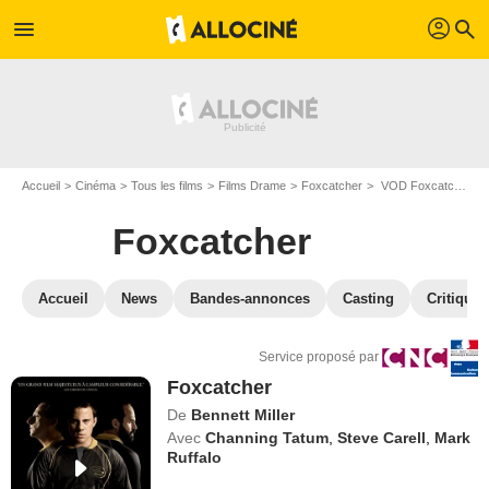
profil
menu
search
Accueil
Cinéma
Tous les films
Films Drame
Foxcatcher
VOD Foxcatcher
Foxcatcher
Accueil
News
Bandes-annonces
Casting
Critiques
Service proposé par
Foxcatcher
De
Bennett Miller
Avec
Channing Tatum
,
Steve Carell
,
Mark
Ruffalo