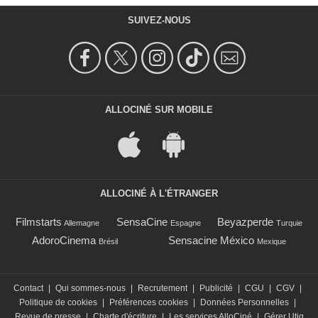
SUIVEZ-NOUS
ALLOCINÉ SUR MOBILE
ALLOCINÉ À L'ÉTRANGER
Filmstarts
SensaCine
Beyazperde
Allemagne
Espagne
Turquie
AdoroCinema
Sensacine México
Brésil
Mexique
Contact
|
Qui sommes-nous
|
Recrutement
|
Publicité
|
CGU
|
CGV
|
Politique de cookies
|
Préférences cookies
|
Données Personnelles
|
Revue de presse
|
Charte d'écriture
|
Les services AlloCiné
|
Gérer Utiq