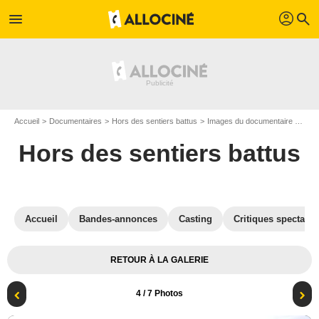
profil
menu
search
Accueil
Documentaires
Hors des sentiers battus
Images du documentaire Hors des sentiers battus
Hors des sentiers battus
Accueil
Bandes-annonces
Casting
Critiques spectateu
RETOUR À LA GALERIE
4
/ 7 Photos