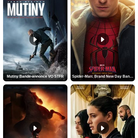
Mutiny Bande-annonce VO STFR
Spider-Man: Brand New Day Bande-annonce VO STFR