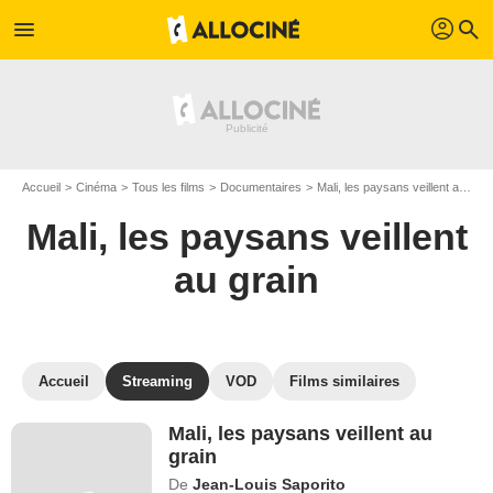
profil
menu
search
Accueil
Cinéma
Tous les films
Documentaires
Mali, les paysans veillent au grain
Mali, les paysans veillent
au grain
Accueil
Streaming
VOD
Films similaires
Mali, les paysans veillent au
grain
De
Jean-Louis Saporito