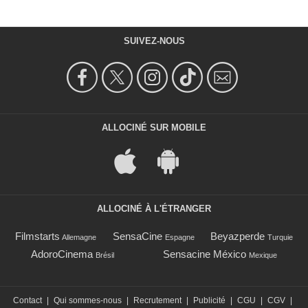
SUIVEZ-NOUS
ALLOCINÉ SUR MOBILE
ALLOCINÉ À L'ÉTRANGER
Filmstarts
SensaCine
Beyazperde
Allemagne
Espagne
Turquie
AdoroCinema
Sensacine México
Brésil
Mexique
Contact
|
Qui sommes-nous
|
Recrutement
|
Publicité
|
CGU
|
CGV
|