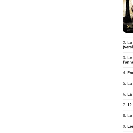
2.
Le 
(vers
3.
Le
l'ann
4.
Fo
5.
La 
6.
La 
7.
12
8.
Le
9.
Le