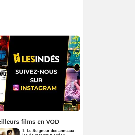
illeurs films en VOD
1.
Le Seigneur des anneaux :