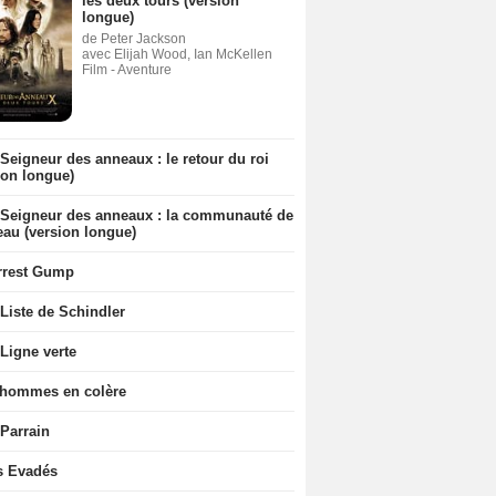
les deux tours (version
longue)
de Peter Jackson
avec Elijah Wood, Ian McKellen
Film - Aventure
Seigneur des anneaux : le retour du roi
ion longue)
 Seigneur des anneaux : la communauté de
eau (version longue)
rrest Gump
Liste de Schindler
Ligne verte
 hommes en colère
 Parrain
s Evadés