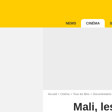
NEWS
CINÉMA
S
Accueil
Cinéma
Tous les films
Documentaires
Mali, l