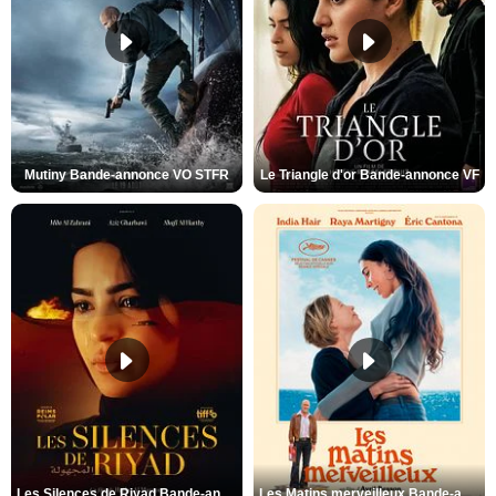
Mutiny Bande-annonce VO STFR
Le Triangle d'or Bande-annonce VF
Les Silences de Riyad Bande-annonce VO STFR
Les Matins merveilleux Bande-annonce VF