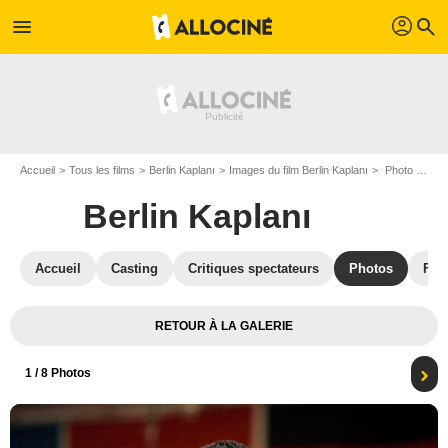
profil
menu
search
Accueil
Tous les films
Berlin Kaplanı
Images du film Berlin Kaplanı
Photo du film Berlin Kaplanı - Photo 1
Berlin Kaplanı
Accueil
Casting
Critiques spectateurs
Photos
Film
RETOUR À LA GALERIE
1
/ 8 Photos