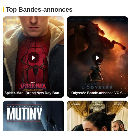
Top Bandes-annonces
Spider-Man: Brand New Day Bande-annonce VO STFR
L'Odyssée Bande-annonce VO STFR