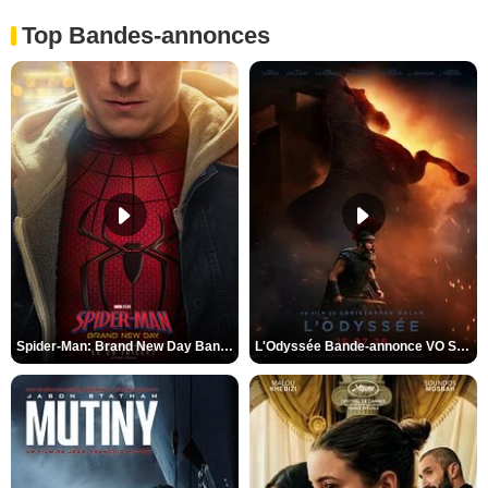
Top Bandes-annonces
Spider-Man: Brand New Day Bande-annonce VO STFR
L'Odyssée Bande-annonce VO STFR