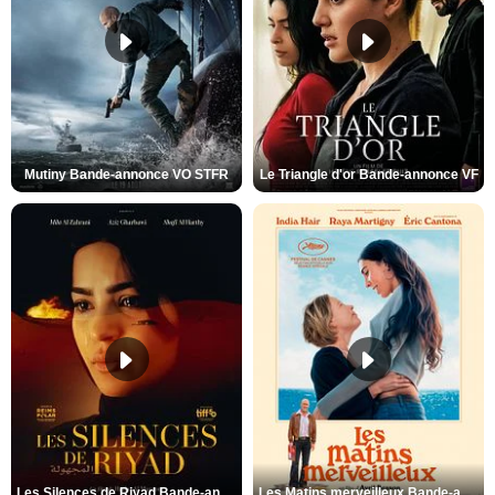
Mutiny Bande-annonce VO STFR
Le Triangle d'or Bande-annonce VF
Les Silences de Riyad Bande-annonce VO STFR
Les Matins merveilleux Bande-annonce VF