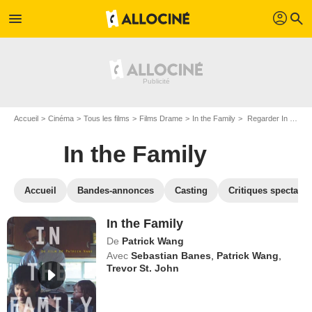
profil
menu
search
Accueil
Cinéma
Tous les films
Films Drame
In the Family
Regarder In the Family en SVOD
In the Family
Accueil
Bandes-annonces
Casting
Critiques spectateu
In the Family
De
Patrick Wang
Avec
Sebastian Banes
,
Patrick Wang
,
Trevor St. John