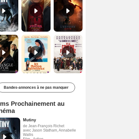
Le Triangle d'or Bande-annonce VF
Les Matins merveilleux Bande-annonce VF
De la Comédie-Française Teaser VF
Bandes-annonces à ne pas manquer
lms Prochainement au
néma
Mutiny
de Jean-François Richet
avec Jason Statham, Annabelle
Wallis