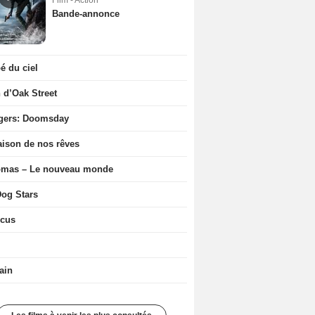
Film - Action
Bande-annonce
 du ciel
n d’Oak Street
gers: Doomsday
ison de nos rêves
ômas – Le nouveau monde
og Stars
icus
ain