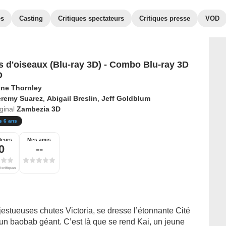
es
Casting
Critiques spectateurs
Critiques presse
VOD
s d'oiseaux (Blu-ray 3D) - Combo Blu-ray 3D
D
ne Thornley
eremy Suarez
,
Abigail Breslin
,
Jeff Goldblum
iginal
Zambezia 3D
s 6 ans
teurs
Mes amis
0
--
 critiques
estueuses chutes Victoria, se dresse l’étonnante Cité
n baobab géant. C’est là que se rend Kai, un jeune