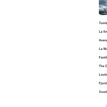
Tombé
La fi
Aven
La Ma
Fant
The D
Levit
Fjord
Soud