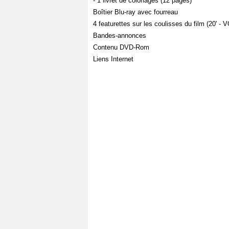
- 1 livret de coloriages (12 pages)
Boîtier Blu-ray avec fourreau
4 featurettes sur les coulisses du film (20' - 
Bandes-annonces
Contenu DVD-Rom
Liens Internet