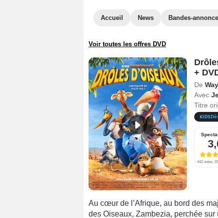
Accueil
News
Bandes-annonc
Voir toutes les offres DVD
Drôle
+ DV
De
Way
Avec
J
Titre or
Dè
Specta
3,
442 notes, 65
Au cœur de l’Afrique, au bord des maj
des Oiseaux, Zambezia, perchée sur u