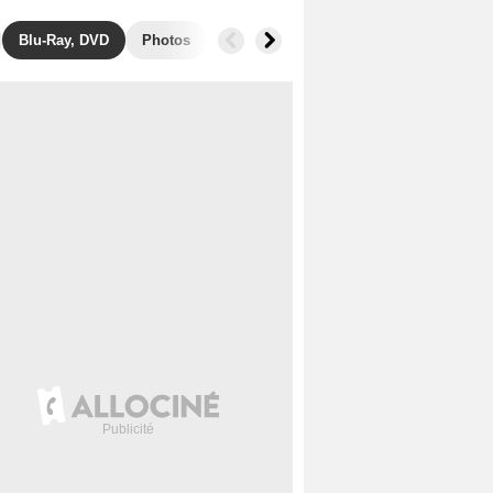
Blu-Ray, DVD
Photos
Secrets de tournage
Box Office