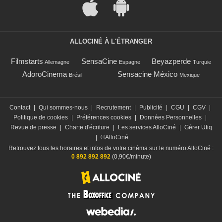
ALLOCINÉ À L'ÉTRANGER
Filmstarts
SensaCine
Beyazperde
Allemagne
Espagne
Turquie
AdoroCinema
Sensacine México
Brésil
Mexique
Contact
|
Qui sommes-nous
|
Recrutement
|
Publicité
|
CGU
|
CGV
|
Politique de cookies
|
Préférences cookies
|
Données Personnelles
|
Revue de presse
|
Charte d'écriture
|
Les services AlloCiné
|
Gérer Utiq
|
©AlloCiné
Retrouvez tous les horaires et infos de votre cinéma sur le numéro AlloCiné :
0 892 892 892
(0,90€/minute)