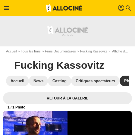
profil
menu
search
Accueil
Tous les films
Films Documentaires
Fucking Kassovitz
Affiche du film Fucking Kassovitz - Photo 1
Fucking Kassovitz
Accueil
News
Casting
Critiques spectateurs
Phot
RETOUR À LA GALERIE
1
/ 1 Photo