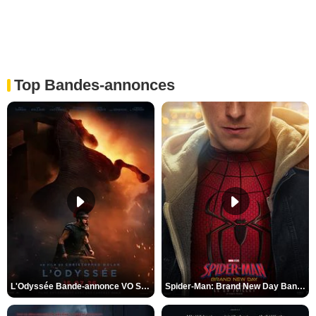
Top Bandes-annonces
L'Odyssée Bande-annonce VO STFR
Spider-Man: Brand New Day Bande-annonce VO STFR