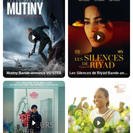
Mutiny Bande-annonce VO STFR
Les Silences de Riyad Bande-annonce VO STFR