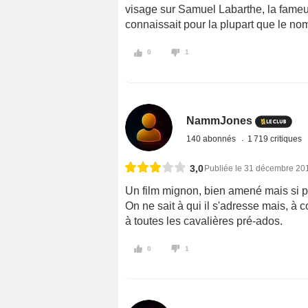
visage sur Samuel Labarthe, la fame
connaissait pour la plupart que le no
0
1
NammJones
140 abonnés
1 719 critiques
3,0
Publiée le 31 décembre 20
Un film mignon, bien amené mais si p
On ne sait à qui il s'adresse mais, à 
à toutes les cavalières pré-ados.
0
1