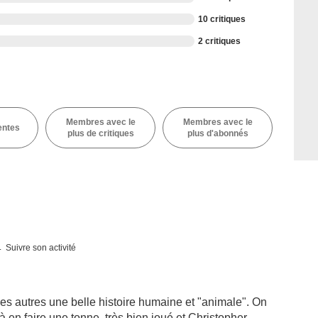
10 critiques
2 critiques
Membres avec le
Membres avec le
entes
plus de critiques
plus d'abonnés
Suivre son activité
es autres une belle histoire humaine et "animale". On
en faire une tonne, très bien joué et Christopher