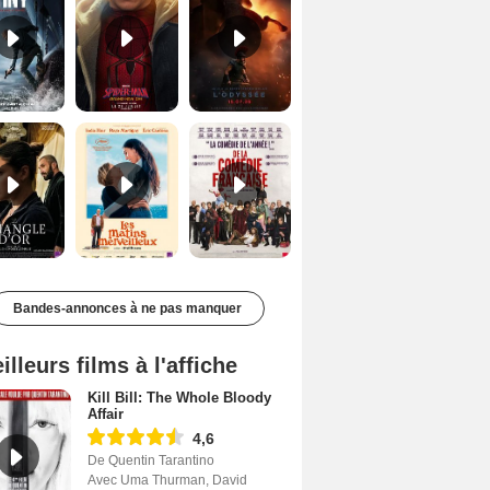
Le Triangle d'or Bande-annonce VF
Les Matins merveilleux Bande-annonce VF
De la Comédie-Française Teaser VF
Bandes-annonces à ne pas manquer
illeurs films à l'affiche
Kill Bill: The Whole Bloody
Affair
4,6
De Quentin Tarantino
Avec Uma Thurman, David