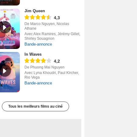
Jim Queen
4,3
De Marco Nguyen, Nicolas
Athane
Avec Alex Ramires, Jérémy Gillet,
Shirley Souagnon
Bande-annonce
In Waves
4,2
De Phuong Mai Nguyen
Avec Lyna Khoudri, Paul Kircher,
Rio Vega
Bande-annonce
Tous les meilleurs films au ciné