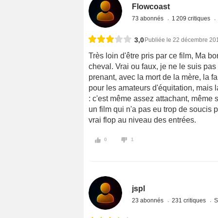
Flowcoast
73 abonnés
1 209 critiques
3,0
Publiée le 22 décembre 20
Très loin d'être pris par ce film, Ma b
cheval. Vrai ou faux, je ne le suis pa
prenant, avec la mort de la mère, la fa
pour les amateurs d'équitation, mais l
: c'est même assez attachant, même si o
un film qui n'a pas eu trop de soucis p
vrai flop au niveau des entrées.
0
1
jspl
23 abonnés
231 critiques
S