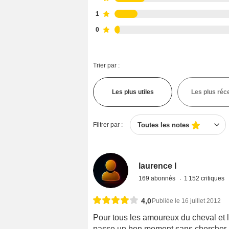
1
0
Trier par :
Les plus utiles
Les plus réc
Filtrer par :
Toutes les notes
laurence l
169 abonnés
1 152 critiques
4,0
Publiée le 16 juillet 2012
Pour tous les amoureux du cheval et l
passe un bon moment sans chercher à 