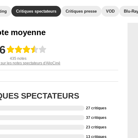
ting
Critiques spectateurs
Critiques presse
VOD
Blu-Ra
te moyenne
,6
435 notes
 sur les notes spectateurs d'AlloCiné
IQUES SPECTATEURS
27 critiques
37 critiques
23 critiques
13 critiques