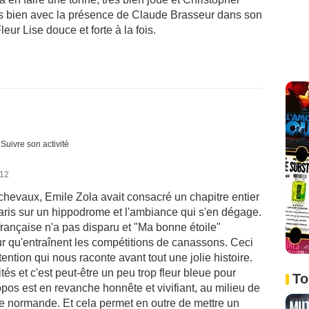
rès bien avec la présence de Claude Brasseur dans son
ur Lise douce et forte à la fois.
Suivre son activité
012
chevaux, Emile Zola avait consacré un chapitre entier
aris sur un hippodrome et l'ambiance qui s'en dégage.
française n'a pas disparu et "Ma bonne étoile"
ur qu'entraînent les compétitions de canassons. Ceci
étention qui nous raconte avant tout une jolie histoire.
s et c'est peut-être un peu trop fleur bleue pour
To
opos est en revanche honnête et vivifiant, au milieu de
re normande. Et cela permet en outre de mettre un