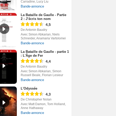
Carradine, Lucy Liu
Bande-annonce
La Bataille de Gaulle - Partie
2 : J’écris ton nom
4,5
De Antonin Baudry
Avec Simon Abkarian, Niels
Schneider, Anamaria Vartolomei
Bande-annonce
La Bataille de Gaulle - partie 1
: L'Âge de Fer
4,4
De Antonin Baudry
Avec Simon Abkarian, Simon
Russell Beale, Florian Lesieur
Bande-annonce
L'Odyssée
4,3
De Christopher Nolan
Avec Matt Damon, Tom Holland,
Anne Hathaway
Bande-annonce