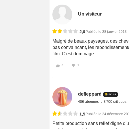
Un visiteur
2,0
Publiée le 28 janvier 2013
Malgré de beaux paysages, des chevaux
pas convaincant, les rebondissements
film. C'est dommage.
0
1
defleppard
486 abonnés
3 700 critiques
1,5
Publiée le 24 décembre 20
Petite production sans relief digne 