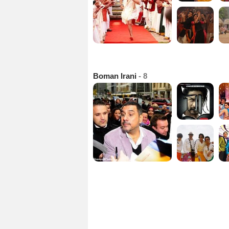
Boman Irani
- 8