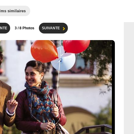
lms similaires
NTE
3
/ 8 Photos
SUIVANTE