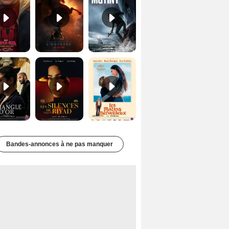
Le Triangle d'or Bande-annonce VF
Les Silences de Riyad Bande-annonce VO STFR
Les Matins merveilleux Bande-annonce VF
Bandes-annonces à ne pas manquer