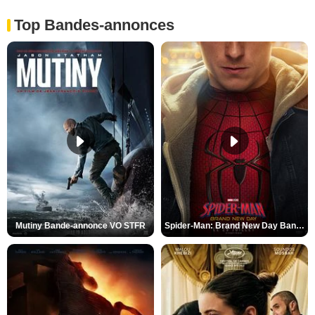
Top Bandes-annonces
Mutiny Bande-annonce VO STFR
Spider-Man: Brand New Day Bande-annonce VO STFR