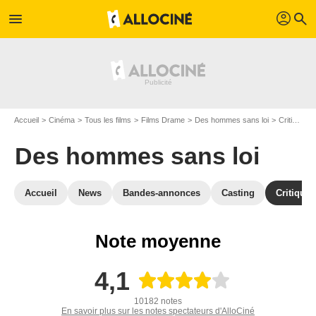
profil
menu
search
Accueil
Cinéma
Tous les films
Films Drame
Des hommes sans loi
Critiques Des hommes sans loi
Des hommes sans loi
Accueil
News
Bandes-annonces
Casting
Critiques
Note moyenne
4,1
10182 notes
En savoir plus sur les notes spectateurs d'AlloCiné