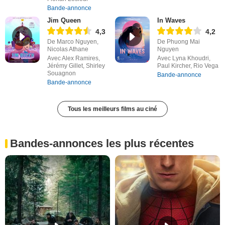
Bande-annonce
Jim Queen
In Waves
4,3
4,2
De Marco Nguyen,
De Phuong Mai
Nicolas Athane
Nguyen
Avec Alex Ramires,
Avec Lyna Khoudri,
Jérémy Gillet, Shirley
Paul Kircher, Rio Vega
Souagnon
Bande-annonce
Bande-annonce
Tous les meilleurs films au ciné
Bandes-annonces les plus récentes