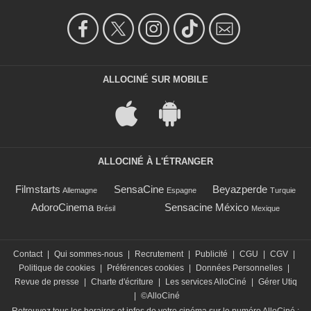
ALLOCINÉ SUR MOBILE
ALLOCINÉ À L'ÉTRANGER
Filmstarts
SensaCine
Beyazperde
Allemagne
Espagne
Turquie
AdoroCinema
Sensacine México
Brésil
Mexique
Contact
|
Qui sommes-nous
|
Recrutement
|
Publicité
|
CGU
|
CGV
|
Politique de cookies
|
Préférences cookies
|
Données Personnelles
|
Revue de presse
|
Charte d'écriture
|
Les services AlloCiné
|
Gérer Utiq
|
©AlloCiné
Retrouvez tous les horaires et infos de votre cinéma sur le numéro AlloCiné :