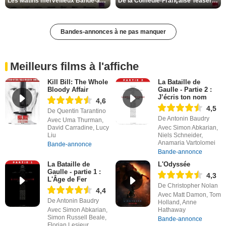
Les Matins merveilleux Bande-annonce VF
De la Comédie-Française Teaser VF
Bandes-annonces à ne pas manquer
Meilleurs films à l'affiche
Kill Bill: The Whole
La Bataille de
Bloody Affair
Gaulle - Partie 2 :
J’écris ton nom
4,6
4,5
De Quentin Tarantino
De Antonin Baudry
Avec Uma Thurman,
David Carradine, Lucy
Avec Simon Abkarian,
Liu
Niels Schneider,
Anamaria Vartolomei
Bande-annonce
Bande-annonce
La Bataille de
L'Odyssée
Gaulle - partie 1 :
4,3
L'Âge de Fer
De Christopher Nolan
4,4
Avec Matt Damon, Tom
De Antonin Baudry
Holland, Anne
Avec Simon Abkarian,
Hathaway
Simon Russell Beale,
Bande-annonce
Florian Lesieur