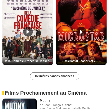
De la Comédie-Française Teaser (3) VF
Microstar Teaser (2) VF
Dernières bandes annonces
Films Prochainement au Cinéma
Mutiny
de Jean-François Richet
avec Jason Statham, Annabelle Wallis