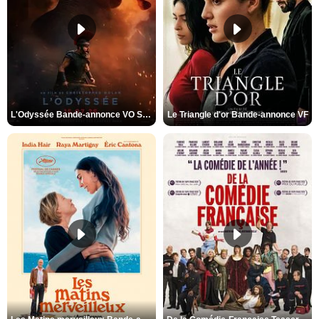
L'Odyssée Bande-annonce VO STFR
Le Triangle d'or Bande-annonce VF