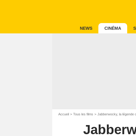
NEWS
CINÉMA
S
Accueil
Tous les films
Jabberwocky, la légende 
Jabberw