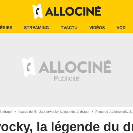
ÉRIES
STREAMING
TVACTU
VIDÉOS
VOD
du dragon
Images du film Jabberwocky, la légende du dragon
Photo de Jabberwocky, la 
ocky, la légende du 