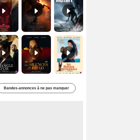
Le Triangle d'or Bande-annonce VF
Les Silences de Riyad Bande-annonce VO STFR
Les Matins merveilleux Bande-annonce VF
Bandes-annonces à ne pas manquer