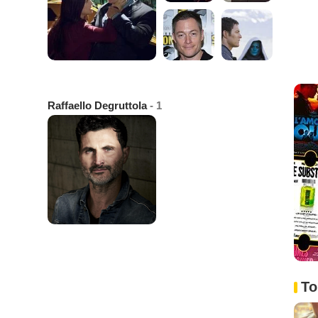
Raffaello Degruttola
- 1
To