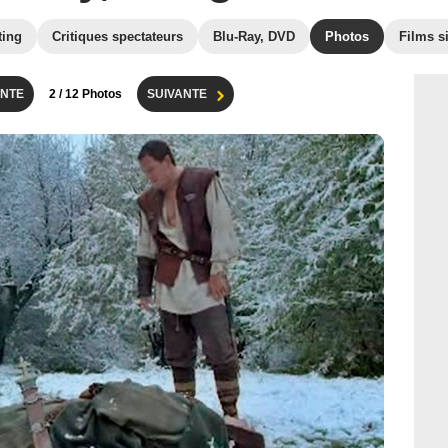
ting
Critiques spectateurs
Blu-Ray, DVD
Photos
Films s
NTE
2
/ 12 Photos
SUIVANTE