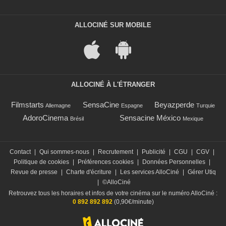
ALLOCINÉ SUR MOBILE
ALLOCINÉ À L'ÉTRANGER
Filmstarts
SensaCine
Beyazperde
Allemagne
Espagne
Turquie
AdoroCinema
Sensacine México
Brésil
Mexique
Contact
|
Qui sommes-nous
|
Recrutement
|
Publicité
|
CGU
|
CGV
|
Politique de cookies
|
Préférences cookies
|
Données Personnelles
|
Revue de presse
|
Charte d'écriture
|
Les services AlloCiné
|
Gérer Utiq
|
©AlloCiné
Retrouvez tous les horaires et infos de votre cinéma sur le numéro AlloCiné :
0 892 892 892
(0,90€/minute)