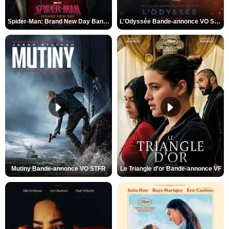
Spider-Man: Brand New Day Bande-annonce VO STFR
L'Odyssée Bande-annonce VO STFR
Mutiny Bande-annonce VO STFR
Le Triangle d'or Bande-annonce VF