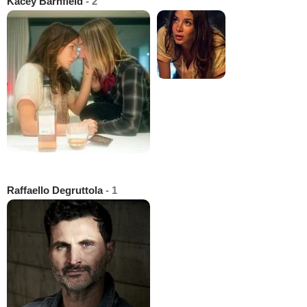
Kacey Barnfield
- 2
Raffaello Degruttola
- 1