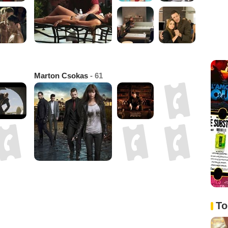
Marton Csokas
- 61
To