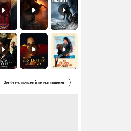
Le Triangle d'or Bande-annonce VF
Les Silences de Riyad Bande-annonce VO STFR
Les Matins merveilleux Bande-annonce VF
Bandes-annonces à ne pas manquer