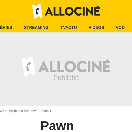
ÉRIES
STREAMING
TVACTU
VIDÉOS
VOD
awn
Affiche du film Pawn - Photo 1
Pawn