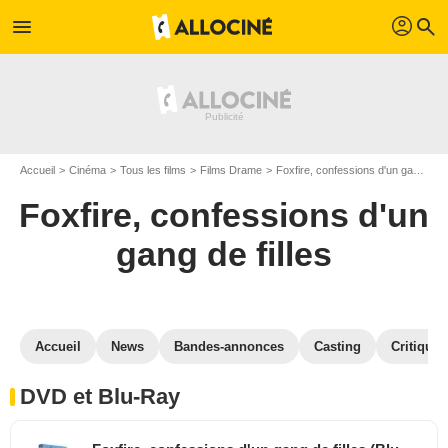
profil
menu
search
Accueil
Cinéma
Tous les films
Films Drame
Foxfire, confessions d'un gang de filles
Foxfire, confessions d'un
gang de filles
Accueil
News
Bandes-annonces
Casting
Critiques
DVD et Blu-Ray