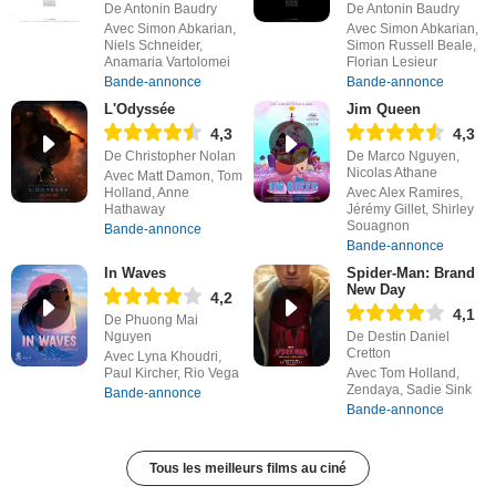
De Antonin Baudry
De Antonin Baudry
Avec Simon Abkarian,
Avec Simon Abkarian,
Niels Schneider,
Simon Russell Beale,
Anamaria Vartolomei
Florian Lesieur
Bande-annonce
Bande-annonce
L'Odyssée
Jim Queen
4,3
4,3
De Christopher Nolan
De Marco Nguyen,
Nicolas Athane
Avec Matt Damon, Tom
Holland, Anne
Avec Alex Ramires,
Hathaway
Jérémy Gillet, Shirley
Souagnon
Bande-annonce
Bande-annonce
In Waves
Spider-Man: Brand
New Day
4,2
4,1
De Phuong Mai
Nguyen
De Destin Daniel
Cretton
Avec Lyna Khoudri,
Paul Kircher, Rio Vega
Avec Tom Holland,
Zendaya, Sadie Sink
Bande-annonce
Bande-annonce
Tous les meilleurs films au ciné