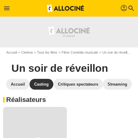
profil
menu
search
Accueil
Cinéma
Tous les films
Films Comédie musicale
Un soir de réveillon
C
Un soir de réveillon
Accueil
Casting
Critiques spectateurs
Streaming
Réalisateurs