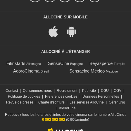
ALLOCINÉ SUR MOBILE
ALLOCINÉ À L'ÉTRANGER
Filmstarts
SensaCine
Beyazperde
Allemagne
Espagne
Turquie
AdoroCinema
Sensacine México
Brésil
Mexique
Contact
|
Qui sommes-nous
|
Recrutement
|
Publicité
|
CGU
|
CGV
|
Politique de cookies
|
Préférences cookies
|
Données Personnelles
|
Revue de presse
|
Charte d'écriture
|
Les services AlloCiné
|
Gérer Utiq
|
©AlloCiné
Retrouvez tous les horaires et infos de votre cinéma sur le numéro AlloCiné :
0 892 892 892
(0,90€/minute)