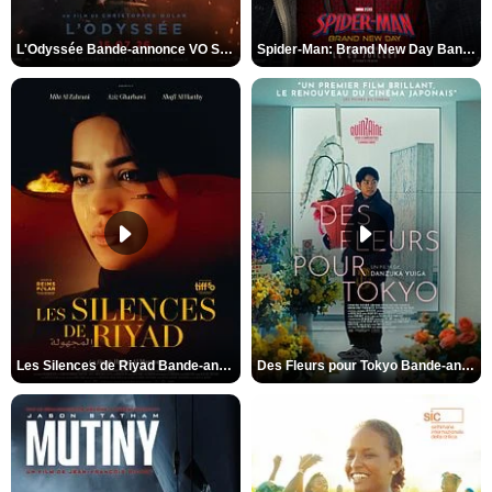
L'Odyssée Bande-annonce VO STFR
Spider-Man: Brand New Day Bande-annonce VO STFR
Les Silences de Riyad Bande-annonce VO STFR
Des Fleurs pour Tokyo Bande-annonce VO STFR