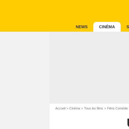
NEWS
CINÉMA
S
Accueil
Cinéma
Tous les films
Films Comédie 