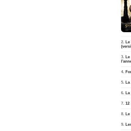
2.
Le 
(vers
3.
Le
l'ann
4.
Fo
5.
La 
6.
La 
7.
12
8.
Le
9.
Le