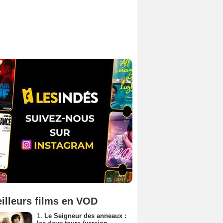
illeurs films en VOD
1.
Le Seigneur des anneaux :