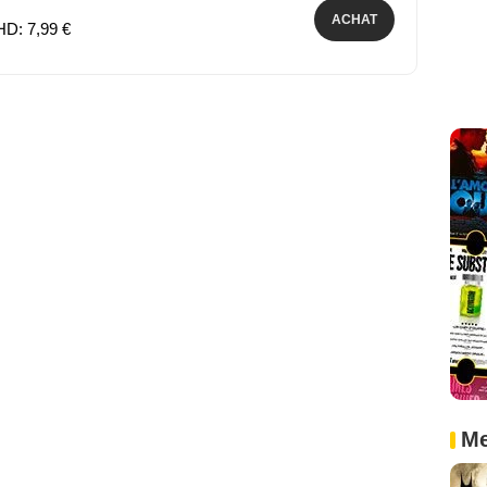
ACHAT
HD: 7,99 €
Me