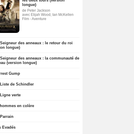
les deux tours (version
longue)
de Peter Jackson
avec Elijah Wood, Ian McKellen
Film - Aventure
Seigneur des anneaux : le retour du roi
ion longue)
 Seigneur des anneaux : la communauté de
eau (version longue)
rrest Gump
Liste de Schindler
Ligne verte
 hommes en colère
 Parrain
s Evadés