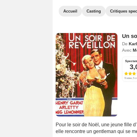
Accueil
Casting
Critiques spec
Un so
De
Kar
Avec
M
Spectat
3,
9 notes, 5 cr
Pour le soir de Noël, une jeune fille 
elle rencontre un gentleman qui se mé