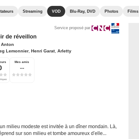
tateurs
Streaming
VOD
Blu-Ray, DVD
Photos
Films
Service proposé par
ir de réveillon
l Anton
eg Lemonnier
,
Henri Garat
,
Arletty
eurs
Mes amis
0
--
itiques
d'un milieu modeste est invitée à un dîner mondain. Là,
prend sur son milieu et tombe amoureux d'elle...