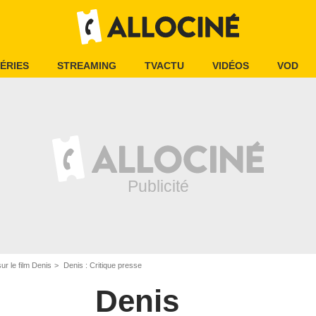
ÉRIES
STREAMING
TVACTU
VIDÉOS
VOD
ur le film Denis
Denis : Critique presse
Denis