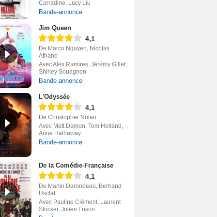
Carradine, Lucy Liu
Bande-annonce
Jim Queen
4,1
De Marco Nguyen, Nicolas
Athane
Avec Alex Ramires, Jérémy Gillet,
Shirley Souagnon
Bande-annonce
L'Odyssée
4,1
De Christopher Nolan
Avec Matt Damon, Tom Holland,
Anne Hathaway
Bande-annonce
De la Comédie-Française
4,1
De Martin Darondeau, Bertrand
Usclat
Avec Pauline Clément, Laurent
Stocker, Julien Frison