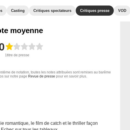
es
Casting
Critiques spectateurs
Critiques presse
VOD
te moyenne
0
1titre de presse
tème de notation, toutes les notes attribuées sont remises au barême
nfos sur notre page
Revue de presse
pour en savoir plus.
e romantique, le film de catch et le thriller façon
 Echec sur tous les tableaux.