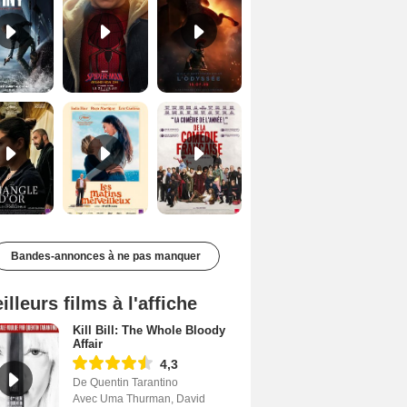
Le Triangle d'or Bande-annonce VF
Les Matins merveilleux Bande-annonce VF
De la Comédie-Française Teaser VF
Bandes-annonces à ne pas manquer
illeurs films à l'affiche
Kill Bill: The Whole Bloody
Affair
4,3
De Quentin Tarantino
Avec Uma Thurman, David