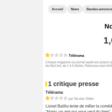
Accueil
News
Bandes-annonc
No
1,
Télérama
Chaque magazine ou journal ayant son propre sys
de AlloCiné, de 1 à 5 étoiles. Retrouvez plus d'i
1 critique presse
Télérama
par Nicolas Didier
Lionel Bailliu tente de mêler la comédi
"Harry, un ami qui vous veut du bien".