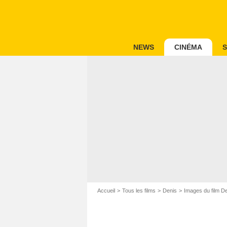
NEWS
CINÉMA
S
Accueil
Tous les films
Denis
Images du film D