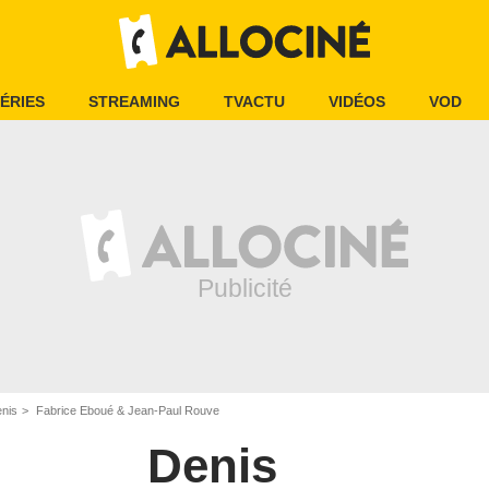
ÉRIES
STREAMING
TVACTU
VIDÉOS
VOD
enis
Fabrice Eboué & Jean-Paul Rouve
Denis