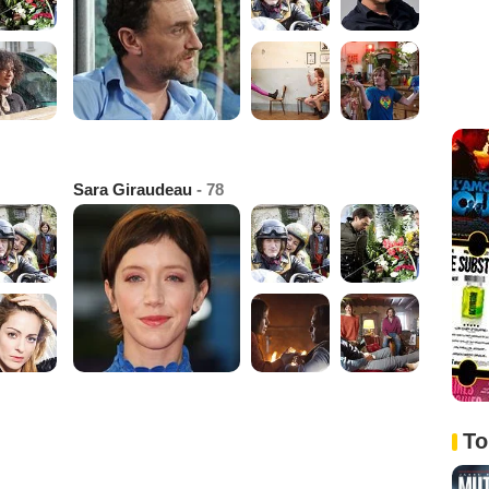
Sara Giraudeau
- 78
To