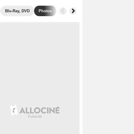
Blu-Ray, DVD
Photos
Secrets de tournage
Box Office