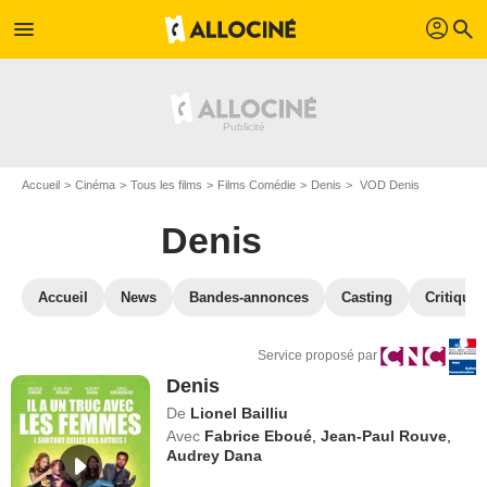
profil
menu
search
Accueil
Cinéma
Tous les films
Films Comédie
Denis
VOD Denis
Denis
Accueil
News
Bandes-annonces
Casting
Critiques
Service proposé par
Denis
De
Lionel Bailliu
Avec
Fabrice Eboué
,
Jean-Paul Rouve
,
Audrey Dana