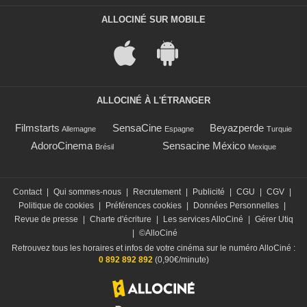
ALLOCINÉ SUR MOBILE
ALLOCINÉ À L'ÉTRANGER
Filmstarts
SensaCine
Beyazperde
Allemagne
Espagne
Turquie
AdoroCinema
Sensacine México
Brésil
Mexique
Contact
|
Qui sommes-nous
|
Recrutement
|
Publicité
|
CGU
|
CGV
|
Politique de cookies
|
Préférences cookies
|
Données Personnelles
|
Revue de presse
|
Charte d'écriture
|
Les services AlloCiné
|
Gérer Utiq
|
©AlloCiné
Retrouvez tous les horaires et infos de votre cinéma sur le numéro AlloCiné :
0 892 892 892
(0,90€/minute)