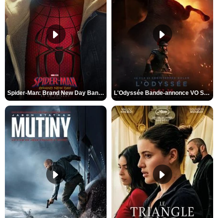
Spider-Man: Brand New Day Bande-annonce VO STFR
L'Odyssée Bande-annonce VO STFR