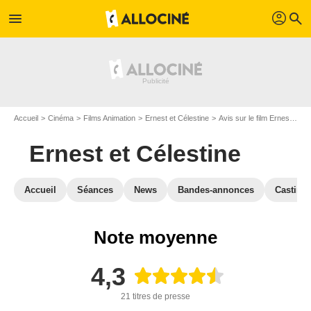
profil
menu
search
Accueil
Cinéma
Films Animation
Ernest et Célestine
Avis sur le film Ernest et Célestine
Ernest et Célestine
Accueil
Séances
News
Bandes-annonces
Casting
Note moyenne
4,3
21 titres de presse