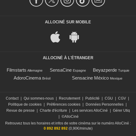
ALLOCINÉ SUR MOBILE
ALLOCINÉ À L'ÉTRANGER
Filmstarts
SensaCine
Beyazperde
Allemagne
Espagne
Turquie
AdoroCinema
Sensacine México
Brésil
Mexique
Contact
|
Qui sommes-nous
|
Recrutement
|
Publicité
|
CGU
|
CGV
|
Politique de cookies
|
Préférences cookies
|
Données Personnelles
|
Revue de presse
|
Charte d'écriture
|
Les services AlloCiné
|
Gérer Utiq
|
©AlloCiné
Retrouvez tous les horaires et infos de votre cinéma sur le numéro AlloCiné :
0 892 892 892
(0,90€/minute)