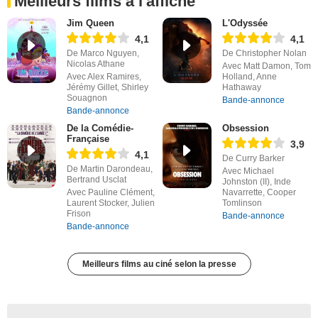
Meilleurs films à l'affiche
Jim Queen
L'Odyssée
4,1
4,1
De Marco Nguyen,
De Christopher Nolan
Nicolas Athane
Avec Matt Damon, Tom
Avec Alex Ramires,
Holland, Anne
Jérémy Gillet, Shirley
Hathaway
Souagnon
Bande-annonce
Bande-annonce
De la Comédie-
Obsession
Française
3,9
4,1
De Curry Barker
De Martin Darondeau,
Avec Michael
Bertrand Usclat
Johnston (II), Inde
Avec Pauline Clément,
Navarrette, Cooper
Laurent Stocker, Julien
Tomlinson
Frison
Bande-annonce
Bande-annonce
Meilleurs films au ciné selon la presse