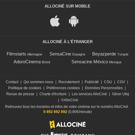
ALLOCINÉ SUR MOBILE
ALLOCINÉ À L'ÉTRANGER
Filmstarts
SensaCine
Beyazperde
Allemagne
Espagne
Turquie
AdoroCinema
Sensacine México
Brésil
Mexique
Contact
|
Qui sommes-nous
|
Recrutement
|
Publicité
|
CGU
|
CGV
|
Politique de cookies
|
Préférences cookies
|
Données Personnelles
|
Revue de presse
|
Charte d'écriture
|
Les services AlloCiné
|
Gérer Utiq
|
©AlloCiné
Retrouvez tous les horaires et infos de votre cinéma sur le numéro AlloCiné :
0 892 892 892
(0,90€/minute)