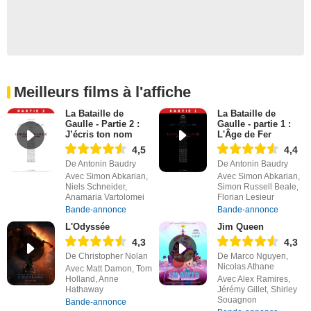
Meilleurs films à l'affiche
La Bataille de
La Bataille de
Gaulle - Partie 2 :
Gaulle - partie 1 :
J’écris ton nom
L'Âge de Fer
4,5
4,4
De Antonin Baudry
De Antonin Baudry
Avec Simon Abkarian,
Avec Simon Abkarian,
Niels Schneider,
Simon Russell Beale,
Anamaria Vartolomei
Florian Lesieur
Bande-annonce
Bande-annonce
L'Odyssée
Jim Queen
4,3
4,3
De Christopher Nolan
De Marco Nguyen,
Nicolas Athane
Avec Matt Damon, Tom
Holland, Anne
Avec Alex Ramires,
Hathaway
Jérémy Gillet, Shirley
Souagnon
Bande-annonce