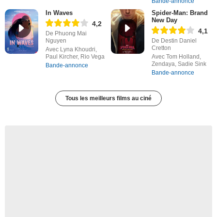
Bande-annonce
In Waves
Spider-Man: Brand
New Day
4,2
4,1
De Phuong Mai
Nguyen
De Destin Daniel
Cretton
Avec Lyna Khoudri,
Paul Kircher, Rio Vega
Avec Tom Holland,
Zendaya, Sadie Sink
Bande-annonce
Bande-annonce
Tous les meilleurs films au ciné