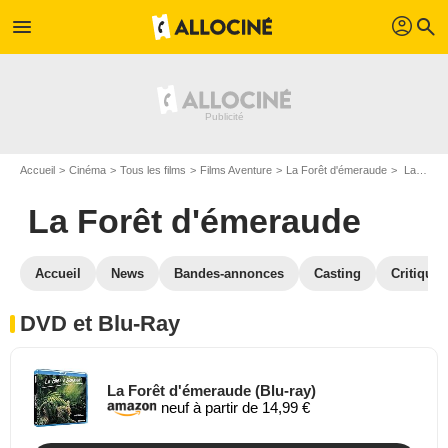
profil
menu
search
Accueil
Cinéma
Tous les films
Films Aventure
La Forêt d'émeraude
La Forêt d'émeraude en DVD Blu Ray
La Forêt d'émeraude
Accueil
News
Bandes-annonces
Casting
Critiques
DVD et Blu-Ray
La Forêt d'émeraude (Blu-ray)
neuf à partir de 14,99 €