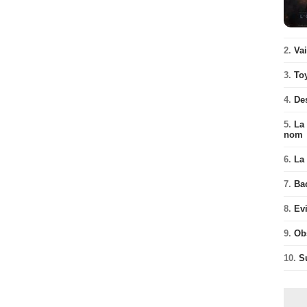
2.
Va
3.
To
4.
De
5.
La 
nom
6.
La 
7.
Ba
8.
Ev
9.
Ob
10.
S