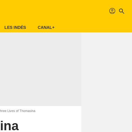
profil
search
LES INDÉS
CANAL+
Three Lives of Thomasina
ina