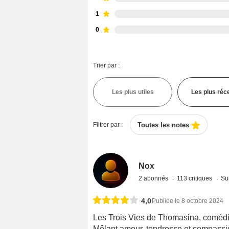
1
0
Trier par :
Les plus utiles
Les plus réc
Filtrer par :
Toutes les notes
Nox
2 abonnés
113 critiques
Sui
4,0
Publiée le 8 octobre 2024
Les Trois Vies de Thomasina, comédie 
Mêlant amour, tendresse et compassi