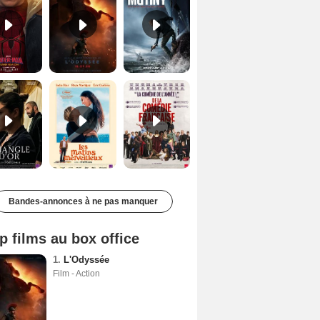
Le Triangle d'or Bande-annonce VF
Les Matins merveilleux Bande-annonce VF
De la Comédie-Française Teaser VF
Bandes-annonces à ne pas manquer
p films au box office
1.
L'Odyssée
Film - Action