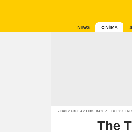
NEWS
CINÉMA
S
Accueil
Cinéma
Films Drame
The Three Live
The T