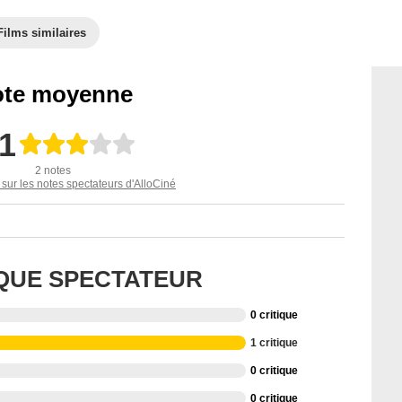
Films similaires
te moyenne
,1
2 notes
 sur les notes spectateurs d'AlloCiné
IQUE SPECTATEUR
0 critique
1 critique
0 critique
0 critique