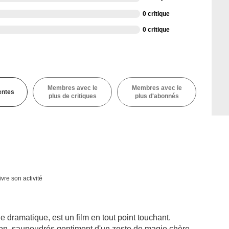
0 critique
0 critique
Membres avec le
Membres avec le
entes
plus de critiques
plus d'abonnés
vre son activité
dramatique, est un film en tout point touchant.
on, saupoudrés gentiment d'un zeste de magie chère