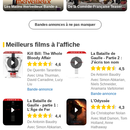
Les Matins merveilleux Bande-annonce VF
De la Comédie-Française Teaser VF
Bandes-annonces à ne pas manquer
Meilleurs films à l'affiche
Kill Bill: The Whole
La Bataille de
Bloody Affair
Gaulle - Partie 2 :
J’écris ton nom
4,6
4,5
De Quentin Tarantino
De Antonin Baudry
Avec Uma Thurman,
David Carradine, Lucy
Avec Simon Abkarian,
Liu
Niels Schneider,
Anamaria Vartolomei
Bande-annonce
Bande-annonce
La Bataille de
L'Odyssée
Gaulle - partie 1 :
4,3
L'Âge de Fer
De Christopher Nolan
4,4
Avec Matt Damon, Tom
De Antonin Baudry
Holland, Anne
Avec Simon Abkarian,
Hathaway