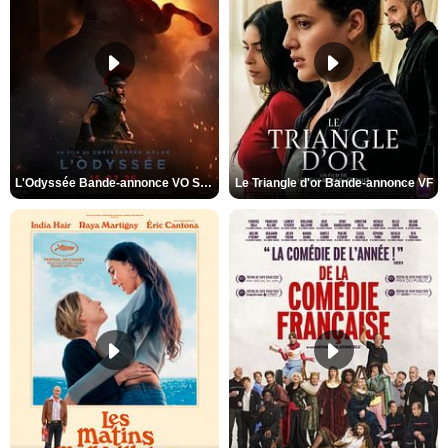
L'Odyssée Bande-annonce VO STFR
Le Triangle d'or Bande-annonce VF