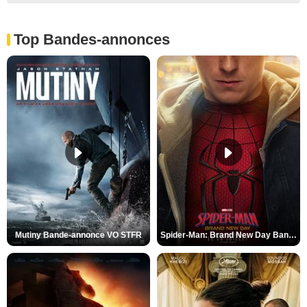
Top Bandes-annonces
Mutiny Bande-annonce VO STFR
Spider-Man: Brand New Day Bande-annonce VO STFR