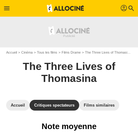
profil
menu
search
Accueil
Cinéma
Tous les films
Films Drame
The Three Lives of Thomasina
A
The Three Lives of
Thomasina
Accueil
Critiques spectateurs
Films similaires
Note moyenne