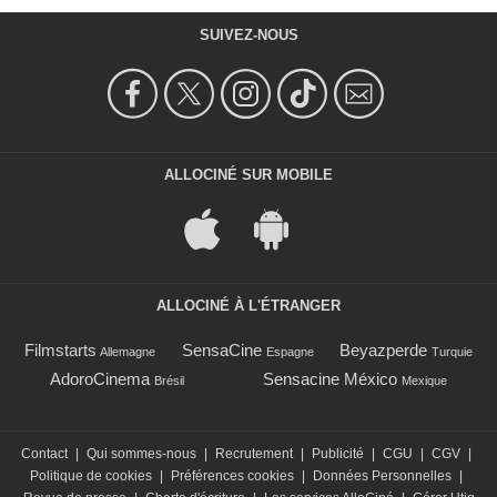
SUIVEZ-NOUS
ALLOCINÉ SUR MOBILE
ALLOCINÉ À L'ÉTRANGER
Filmstarts
SensaCine
Beyazperde
Allemagne
Espagne
Turquie
AdoroCinema
Sensacine México
Brésil
Mexique
Contact
|
Qui sommes-nous
|
Recrutement
|
Publicité
|
CGU
|
CGV
|
Politique de cookies
|
Préférences cookies
|
Données Personnelles
|