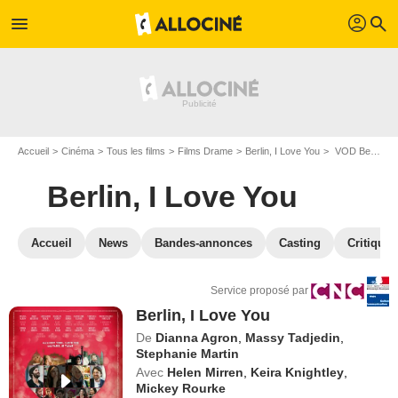
profil
menu
search
Accueil
Cinéma
Tous les films
Films Drame
Berlin, I Love You
VOD Berlin, I Love You
Berlin, I Love You
Accueil
News
Bandes-annonces
Casting
Critiques
Service proposé par
Berlin, I Love You
De
Dianna Agron
,
Massy Tadjedin
,
Stephanie Martin
Avec
Helen Mirren
,
Keira Knightley
,
Mickey Rourke