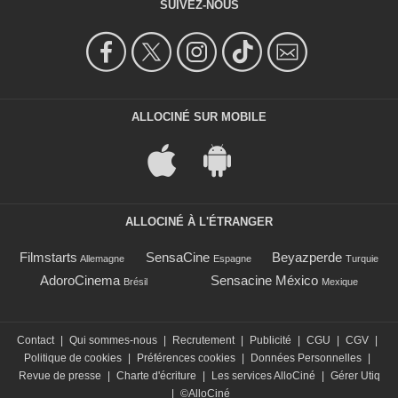
SUIVEZ-NOUS
ALLOCINÉ SUR MOBILE
ALLOCINÉ À L'ÉTRANGER
Filmstarts
SensaCine
Beyazperde
Allemagne
Espagne
Turquie
AdoroCinema
Sensacine México
Brésil
Mexique
Contact
|
Qui sommes-nous
|
Recrutement
|
Publicité
|
CGU
|
CGV
|
Politique de cookies
|
Préférences cookies
|
Données Personnelles
|
Revue de presse
|
Charte d'écriture
|
Les services AlloCiné
|
Gérer Utiq
|
©AlloCiné