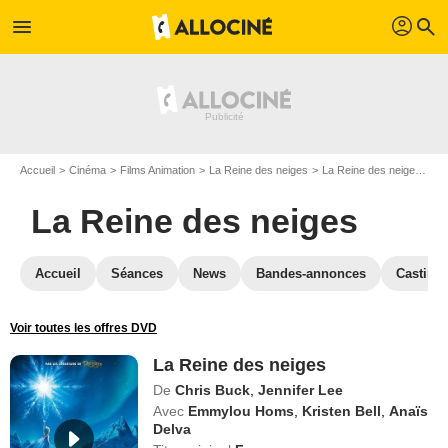
profil
menu
search
Accueil
Cinéma
Films Animation
La Reine des neiges
La Reine des neiges en DVD
La Reine des neiges
Accueil
Séances
News
Bandes-annonces
Casting
Voir toutes les offres DVD
La Reine des neiges
De
Chris Buck
,
Jennifer Lee
Avec
Emmylou Homs
,
Kristen Bell
,
Anaïs
Delva