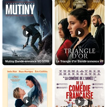
Mutiny Bande-annonce VO STFR
Le Triangle d'or Bande-annonce VF