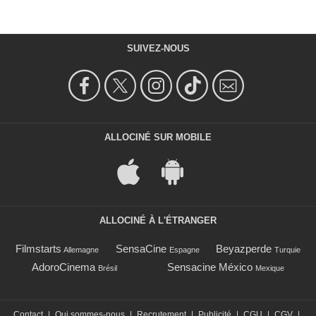
SUIVEZ-NOUS
ALLOCINÉ SUR MOBILE
ALLOCINÉ À L'ÉTRANGER
Filmstarts
SensaCine
Beyazperde
Allemagne
Espagne
Turquie
AdoroCinema
Sensacine México
Brésil
Mexique
Contact
|
Qui sommes-nous
|
Recrutement
|
Publicité
|
CGU
|
CGV
|