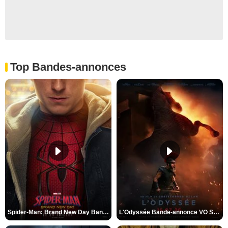
Top Bandes-annonces
Spider-Man: Brand New Day Bande-annonce VO STFR
L'Odyssée Bande-annonce VO STFR