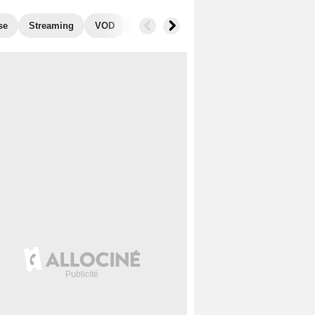
se
Streaming
VOD
Photos
Blu-Ray, DVD
Musique