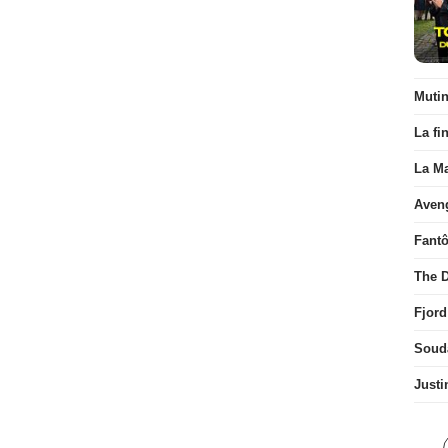
Muti
La fi
La Ma
Aven
Fant
The D
Fjord
Soud
Justi