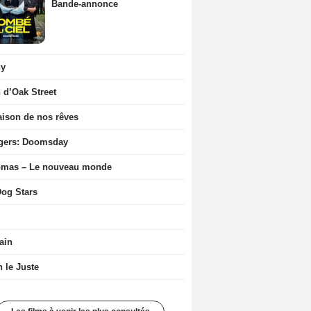
Bande-annonce
ny
n d’Oak Street
ison de nos rêves
gers: Doomsday
ômas – Le nouveau monde
og Stars
ain
n le Juste