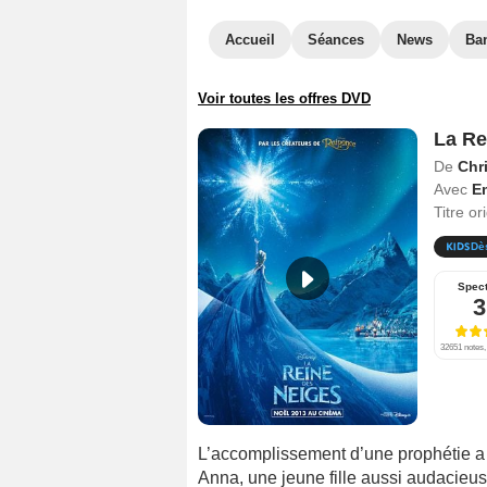
Accueil
Séances
News
Ba
Voir toutes les offres DVD
La Re
De
Chr
Avec
E
Titre or
Dè
Spect
3
32651 notes,
L’accomplissement d’une prophétie a 
Anna, une jeune fille aussi audacieus