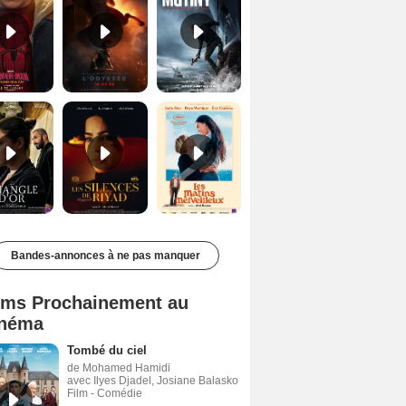
Le Triangle d'or Bande-annonce VF
Les Silences de Riyad Bande-annonce VO STFR
Les Matins merveilleux Bande-annonce VF
Bandes-annonces à ne pas manquer
lms Prochainement au
néma
Tombé du ciel
de Mohamed Hamidi
avec Ilyes Djadel, Josiane Balasko
Film - Comédie