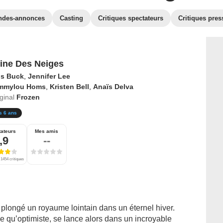
ndes-annonces
Casting
Critiques spectateurs
Critiques pres
ine Des Neiges
is Buck
,
Jennifer Lee
mmylou Homs
,
Kristen Bell
,
Anaïs Delva
iginal
Frozen
s 6 ans
ateurs
Mes amis
,9
--
 1454 critiques
plongé un royaume lointain dans un éternel hiver.
e qu’optimiste, se lance alors dans un incroyable