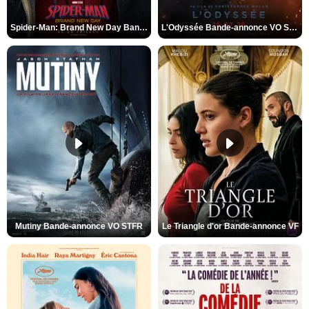
Spider-Man: Brand New Day Bande-annonce VO STFR
L'Odyssée Bande-annonce VO STFR
Mutiny Bande-annonce VO STFR
Le Triangle d'or Bande-annonce VF