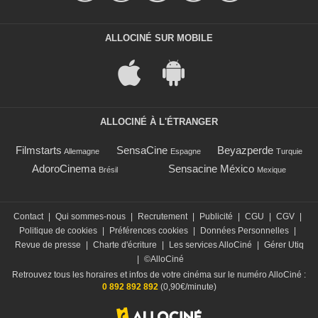
ALLOCINÉ SUR MOBILE
ALLOCINÉ À L'ÉTRANGER
Filmstarts
SensaCine
Beyazperde
Allemagne
Espagne
Turquie
AdoroCinema
Sensacine México
Brésil
Mexique
Contact
|
Qui sommes-nous
|
Recrutement
|
Publicité
|
CGU
|
CGV
|
Politique de cookies
|
Préférences cookies
|
Données Personnelles
|
Revue de presse
|
Charte d'écriture
|
Les services AlloCiné
|
Gérer Utiq
|
©AlloCiné
Retrouvez tous les horaires et infos de votre cinéma sur le numéro AlloCiné :
0 892 892 892
(0,90€/minute)