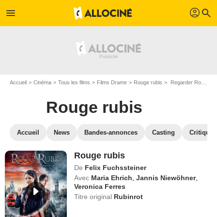
profil
menu
search
Accueil
Cinéma
Tous les films
Films Drame
Rouge rubis
Regarder Rouge rubis en SVOD
Rouge rubis
Accueil
News
Bandes-annonces
Casting
Critiques
Rouge rubis
De
Felix Fuchssteiner
Avec
Maria Ehrich
,
Jannis Niewöhner
,
Veronica Ferres
Titre original
Rubinrot