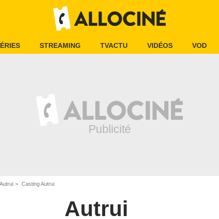
ÉRIES
STREAMING
TVACTU
VIDÉOS
VOD
Autrui
Casting Autrui
Autrui