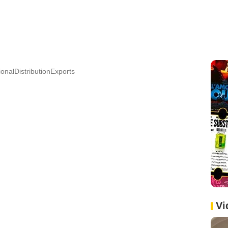
ionalDistributionExports
Vi