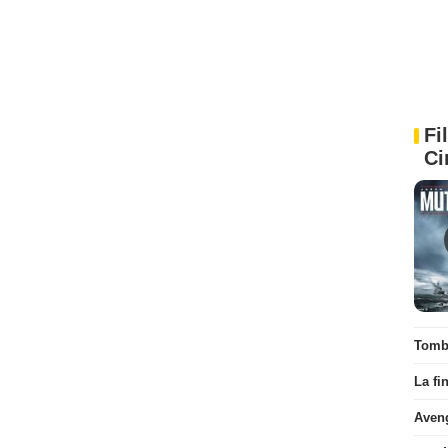
Fi
Ci
Tombé
La fi
Aven