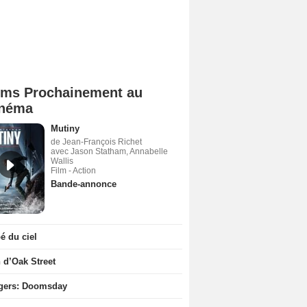
lms Prochainement au
néma
Mutiny
de Jean-François Richet
avec Jason Statham, Annabelle
Wallis
Film - Action
Bande-annonce
 du ciel
n d’Oak Street
gers: Doomsday