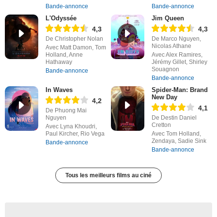
Bande-annonce
Bande-annonce
L'Odyssée
Jim Queen
4,3
4,3
De Christopher Nolan
De Marco Nguyen,
Nicolas Athane
Avec Matt Damon, Tom
Holland, Anne
Avec Alex Ramires,
Hathaway
Jérémy Gillet, Shirley
Souagnon
Bande-annonce
Bande-annonce
In Waves
Spider-Man: Brand
New Day
4,2
4,1
De Phuong Mai
Nguyen
De Destin Daniel
Cretton
Avec Lyna Khoudri,
Paul Kircher, Rio Vega
Avec Tom Holland,
Zendaya, Sadie Sink
Bande-annonce
Bande-annonce
Tous les meilleurs films au ciné