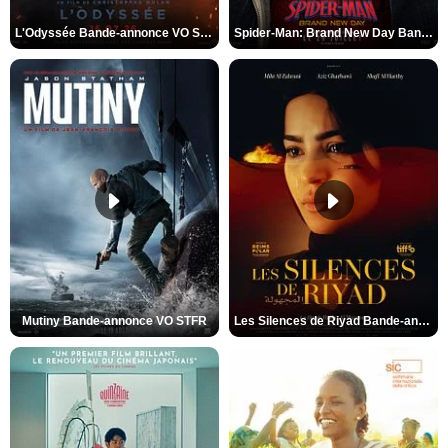
L'Odyssée Bande-annonce VO STFR
Spider-Man: Brand New Day Bande-annonce VO STFR
Mutiny Bande-annonce VO STFR
Les Silences de Riyad Bande-annonce VO STFR