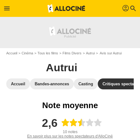
profil
menu
search
Accueil
Cinéma
Tous les films
Films Divers
Autrui
Avis sur Autrui
Autrui
Accueil
Bandes-annonces
Casting
Critiques spectateu
Note moyenne
2,6
10 notes
En savoir plus sur les notes spectateurs d'AlloCiné