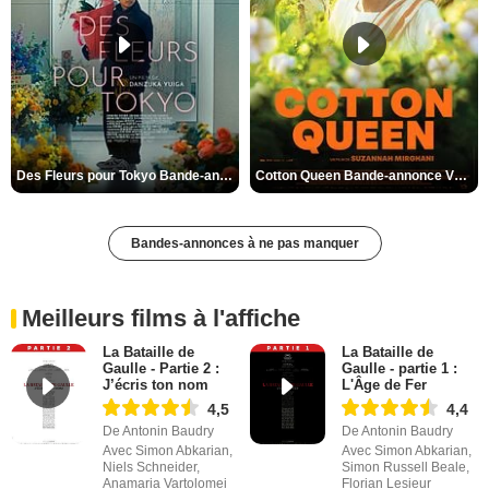
Des Fleurs pour Tokyo Bande-annonce VO STFR
Cotton Queen Bande-annonce VO STFR
Bandes-annonces à ne pas manquer
Meilleurs films à l'affiche
La Bataille de
La Bataille de
Gaulle - Partie 2 :
Gaulle - partie 1 :
J’écris ton nom
L'Âge de Fer
4,5
4,4
De Antonin Baudry
De Antonin Baudry
Avec Simon Abkarian,
Avec Simon Abkarian,
Niels Schneider,
Simon Russell Beale,
Anamaria Vartolomei
Florian Lesieur