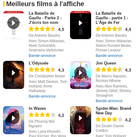
Meilleurs films à l'affiche
La Bataille de
La Bataille de
Gaulle - Partie 2 :
Gaulle - partie 1 :
J’écris ton nom
L'Âge de Fer
4,5
4,4
De Antonin Baudry
De Antonin Baudry
Avec Simon Abkarian,
Avec Simon Abkarian,
Niels Schneider,
Simon Russell Beale,
Anamaria Vartolomei
Florian Lesieur
Bande-annonce
Bande-annonce
L'Odyssée
Jim Queen
4,3
4,3
De Christopher Nolan
De Marco Nguyen,
Nicolas Athane
Avec Matt Damon, Tom
Holland, Anne
Avec Alex Ramires,
Hathaway
Jérémy Gillet, Shirley
Souagnon
Bande-annonce
Bande-annonce
In Waves
Spider-Man: Brand
New Day
4,2
4,2
De Phuong Mai
Nguyen
De Destin Daniel
Cretton
Avec Lyna Khoudri,
Paul Kircher, Rio Vega
Avec Tom Holland,