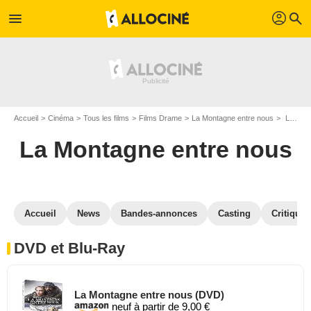
profil
menu
search
Accueil
Cinéma
Tous les films
Films Drame
La Montagne entre nous
La Montagne entre nous en DVD Blu Ray
La Montagne entre nous
Accueil
News
Bandes-annonces
Casting
Critiques
DVD et Blu-Ray
La Montagne entre nous (DVD)
neuf à partir de 9,00 €