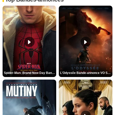
Spider-Man: Brand New Day Bande-annonce VO STFR
L'Odyssée Bande-annonce VO STFR