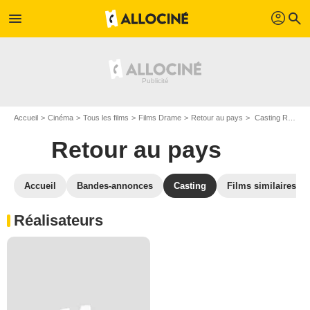
profil
menu
search
Accueil
Cinéma
Tous les films
Films Drame
Retour au pays
Casting Retour au pays
Retour au pays
Accueil
Bandes-annonces
Casting
Films similaires
Réalisateurs