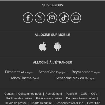
SUIVEZ-NOUS
ALLOCINÉ SUR MOBILE
ALLOCINÉ À L'ÉTRANGER
Filmstarts
SensaCine
Beyazperde
Allemagne
Espagne
Turquie
AdoroCinema
Sensacine México
Brésil
Mexique
Contact
|
Qui sommes-nous
|
Recrutement
|
Publicité
|
CGU
|
CGV
|
Politique de cookies
|
Préférences cookies
|
Données Personnelles
|
Revue de presse
|
Charte d'écriture
|
Les services AlloCiné
|
Gérer Utiq