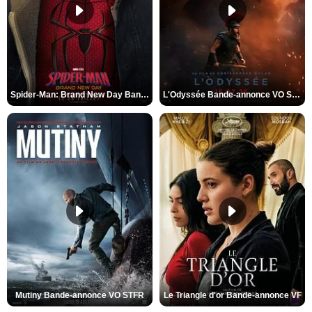
Spider-Man: Brand New Day Bande-annonce VO STFR
L'Odyssée Bande-annonce VO STFR
Mutiny Bande-annonce VO STFR
Le Triangle d'or Bande-annonce VF