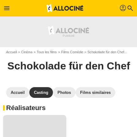
profil
menu
search
Accueil
Cinéma
Tous les films
Films Comédie
Schokolade für den Chef
Casti
Schokolade für den Chef
Accueil
Casting
Photos
Films similaires
Réalisateurs