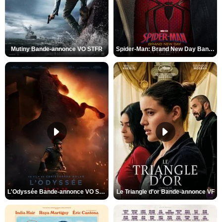
Mutiny Bande-annonce VO STFR
Spider-Man: Brand New Day Bande-annonce VO STFR
L'Odyssée Bande-annonce VO STFR
Le Triangle d'or Bande-annonce VF