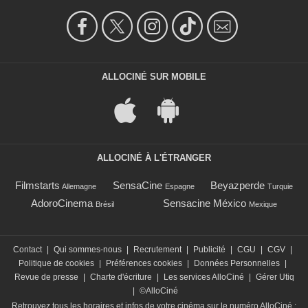
ALLOCINÉ SUR MOBILE
ALLOCINÉ À L'ÉTRANGER
Filmstarts
SensaCine
Beyazperde
Allemagne
Espagne
Turquie
AdoroCinema
Sensacine México
Brésil
Mexique
Contact
|
Qui sommes-nous
|
Recrutement
|
Publicité
|
CGU
|
CGV
|
Politique de cookies
|
Préférences cookies
|
Données Personnelles
|
Revue de presse
|
Charte d'écriture
|
Les services AlloCiné
|
Gérer Utiq
|
©AlloCiné
Retrouvez tous les horaires et infos de votre cinéma sur le numéro AlloCiné :