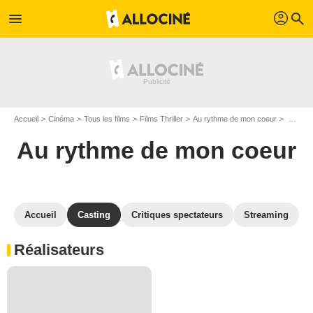
profil
menu
search
Accueil
Cinéma
Tous les films
Films Thriller
Au rythme de mon coeur
Casting Au rythme de mon coeur
Au rythme de mon coeur
Accueil
Casting
Critiques spectateurs
Streaming
Réalisateurs