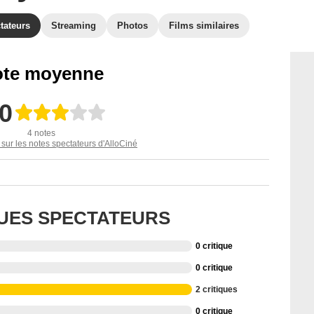
tateurs
Streaming
Photos
Films similaires
te moyenne
,0
4 notes
 sur les notes spectateurs d'AlloCiné
QUES SPECTATEURS
0 critique
0 critique
2 critiques
0 critique