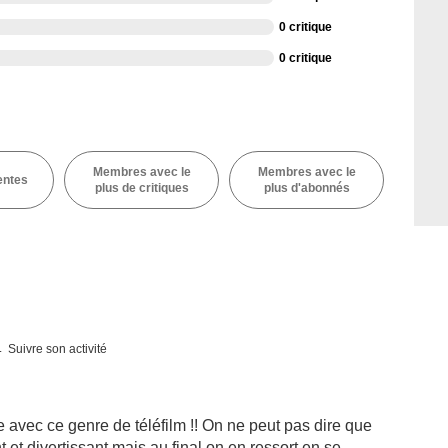
0 critique
0 critique
Membres avec le
Membres avec le
entes
plus de critiques
plus d'abonnés
Suivre son activité
e avec ce genre de téléfilm !! On ne peut pas dire que
 et divertissant mais au final on en ressort en se