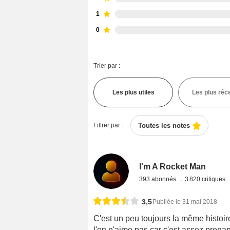
1
0
Trier par :
Les plus utiles
Les plus réc
Filtrer par :
Toutes les notes
I'm A Rocket Man
393 abonnés
3 820 critiques
3,5
Publiée le 31 mai 2018
C'est un peu toujours la même histoir
l'on n'aime pas car c'est assez prenant