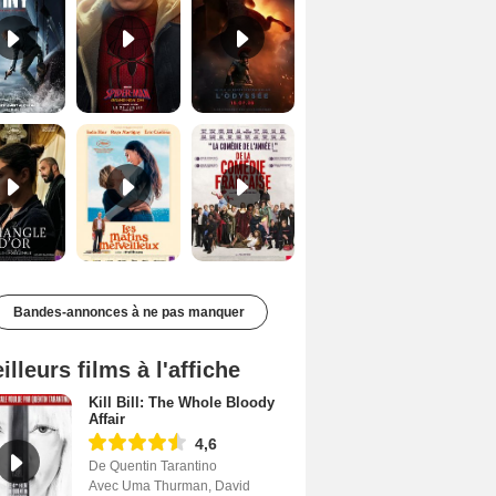
Le Triangle d'or Bande-annonce VF
Les Matins merveilleux Bande-annonce VF
De la Comédie-Française Teaser VF
Bandes-annonces à ne pas manquer
illeurs films à l'affiche
Kill Bill: The Whole Bloody
Affair
4,6
De Quentin Tarantino
Avec Uma Thurman, David