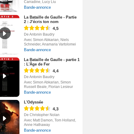
Carradine, Lucy Liu
Bande-annonce
La Bataille de Gaulle - Partie
2 : J’écris ton nom
4,5
De Antonin Baudry
Avec Simon Abkarian, Niels
Schneider, Anamaria Vartolomei
Bande-annonce
La Bataille de Gaulle - partie 1
: L'Âge de Fer
4,4
De Antonin Baudry
Avec Simon Abkarian, Simon
Russell Beale, Florian Lesieur
Bande-annonce
L'Odyssée
4,3
De Christopher Nolan
Avec Matt Damon, Tom Holland,
Anne Hathaway
Bande-annonce