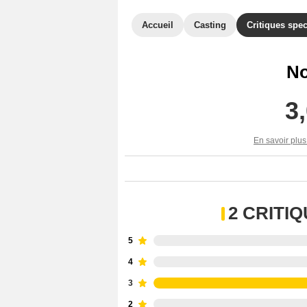
Accueil
Casting
Critiques spec
No
3
En savoir plus
2 CRITI
5
4
3
2