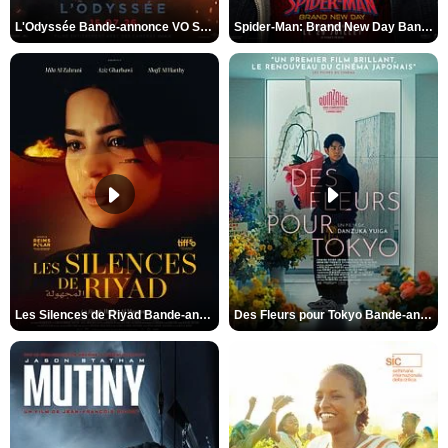
L'Odyssée Bande-annonce VO STFR
Spider-Man: Brand New Day Bande-annonce VO STFR
Les Silences de Riyad Bande-annonce VO STFR
Des Fleurs pour Tokyo Bande-annonce VO STFR