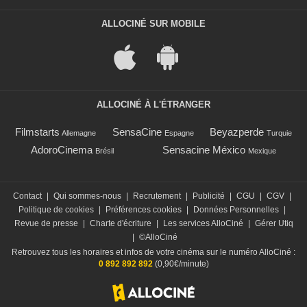
ALLOCINÉ SUR MOBILE
ALLOCINÉ À L'ÉTRANGER
Filmstarts
SensaCine
Beyazperde
Allemagne
Espagne
Turquie
AdoroCinema
Sensacine México
Brésil
Mexique
Contact
|
Qui sommes-nous
|
Recrutement
|
Publicité
|
CGU
|
CGV
|
Politique de cookies
|
Préférences cookies
|
Données Personnelles
|
Revue de presse
|
Charte d'écriture
|
Les services AlloCiné
|
Gérer Utiq
|
©AlloCiné
Retrouvez tous les horaires et infos de votre cinéma sur le numéro AlloCiné :
0 892 892 892
(0,90€/minute)