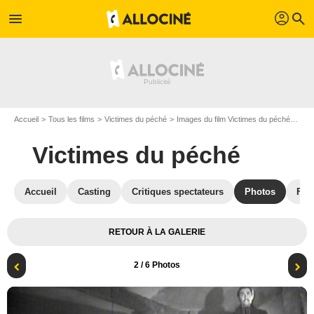
profil
menu
search
Accueil
Tous les films
Victimes du péché
Images du film Victimes du péché
Phot
Victimes du péché
Accueil
Casting
Critiques spectateurs
Photos
Film
RETOUR À LA GALERIE
2
/ 6 Photos