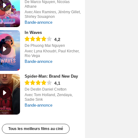
De Marco Nguyen, Nicolas
Athane
Avec Alex Ramires, Jérémy Gillet,
Shirley Souagnon
Bande-annonce
In Waves
4,2
De Phuong Mai Nguyen
Avec Lyna Khoudri, Paul Kircher,
Rio Vega
Bande-annonce
Spider-Man: Brand New Day
4,1
De Destin Daniel Cretton
Avec Tom Holland, Zendaya,
Sadie Sink
Bande-annonce
Tous les meilleurs films au ciné