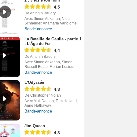
2 : J’écris ton nom
4,5
De Antonin Baudry
Avec Simon Abkarian, Niels
Schneider, Anamaria Vartolomei
Bande-annonce
La Bataille de Gaulle - partie 1
: L'Âge de Fer
4,4
De Antonin Baudry
Avec Simon Abkarian, Simon
Russell Beale, Florian Lesieur
Bande-annonce
L'Odyssée
4,3
De Christopher Nolan
Avec Matt Damon, Tom Holland,
Anne Hathaway
Bande-annonce
Jim Queen
4,3