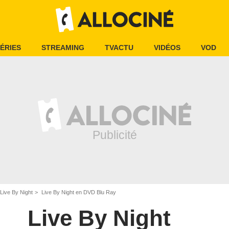
ÉRIES
STREAMING
TVACTU
VIDÉOS
VOD
Live By Night
Live By Night en DVD Blu Ray
Live By Night