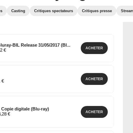
es
Casting
Critiques spectateurs
Critiques presse
Strea
uray-BIL Release 31/05/2017 (Bl...
ACHETER
62 €
ACHETER
1 €
 Copie digitale (Blu-ray)
ACHETER
3,28 €