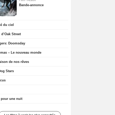
Film - Action
Bande-annonce
 du ciel
n d’Oak Street
gers: Doomsday
ômas – Le nouveau monde
ison de nos rêves
og Stars
icus
 pour une nuit