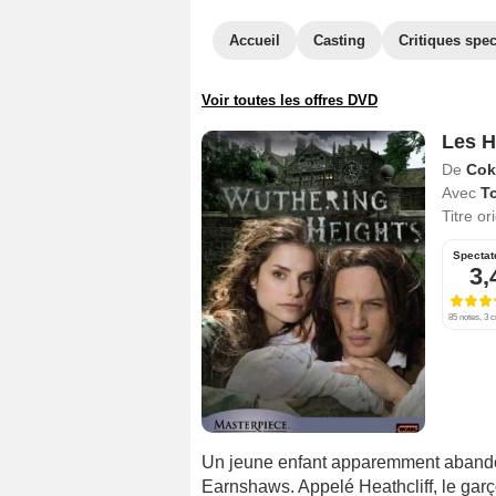
Accueil
Casting
Critiques spec
Voir toutes les offres DVD
Les H
De
Cok
Avec
T
Titre or
Spectat
3,
85 notes, 3 c
Un jeune enfant apparemment abandonn
Earnshaws. Appelé Heathcliff, le gar