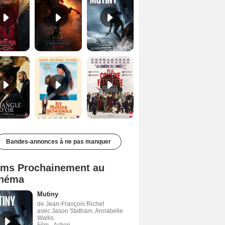
Le Triangle d'or Bande-annonce VF
Les Matins merveilleux Bande-annonce VF
De la Comédie-Française Teaser VF
Bandes-annonces à ne pas manquer
lms Prochainement au
néma
Mutiny
de Jean-François Richet
avec Jason Statham, Annabelle
Wallis