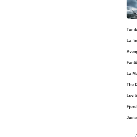
Tombé
La fi
Aven
Fant
La Ma
The D
Levit
Fjord
Juste