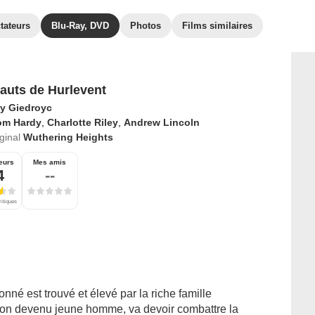
tateurs
Blu-Ray, DVD
Photos
Films similaires
auts de Hurlevent
y Giedroyc
om Hardy
,
Charlotte Riley
,
Andrew Lincoln
iginal
Wuthering Heights
eurs
Mes amis
4
--
ritiques
é est trouvé et élevé par la riche famille
çon devenu jeune homme, va devoir combattre la