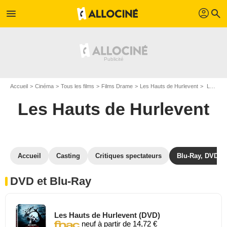
profil
menu
search
Accueil
Cinéma
Tous les films
Films Drame
Les Hauts de Hurlevent
Les Hauts de Hurlevent en DVD Blu Ray
Les Hauts de Hurlevent
Accueil
Casting
Critiques spectateurs
Blu-Ray, DVD
DVD et Blu-Ray
Les Hauts de Hurlevent (DVD)
neuf à partir de 14,72 €