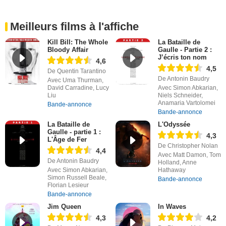
Meilleurs films à l'affiche
Kill Bill: The Whole
La Bataille de
Bloody Affair
Gaulle - Partie 2 :
J’écris ton nom
4,6
4,5
De Quentin Tarantino
De Antonin Baudry
Avec Uma Thurman,
David Carradine, Lucy
Avec Simon Abkarian,
Liu
Niels Schneider,
Anamaria Vartolomei
Bande-annonce
Bande-annonce
La Bataille de
L'Odyssée
Gaulle - partie 1 :
4,3
L'Âge de Fer
De Christopher Nolan
4,4
Avec Matt Damon, Tom
De Antonin Baudry
Holland, Anne
Avec Simon Abkarian,
Hathaway
Simon Russell Beale,
Bande-annonce
Florian Lesieur
Bande-annonce
Jim Queen
In Waves
4,3
4,2