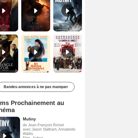
Le Triangle d'or Bande-annonce VF
Les Matins merveilleux Bande-annonce VF
De la Comédie-Française Teaser VF
Bandes-annonces à ne pas manquer
lms Prochainement au
néma
Mutiny
de Jean-François Richet
avec Jason Statham, Annabelle
Wallis