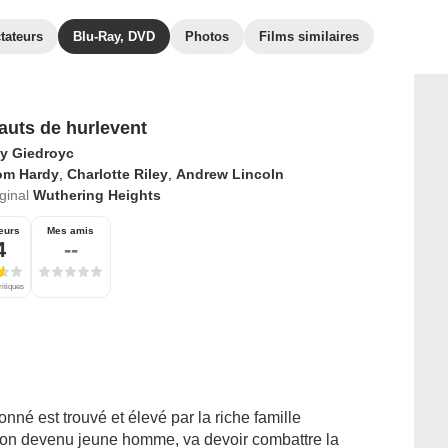
tateurs
Blu-Ray, DVD
Photos
Films similaires
auts de hurlevent
y Giedroyc
om Hardy
,
Charlotte Riley
,
Andrew Lincoln
iginal
Wuthering Heights
eurs
Mes amis
4
--
ritiques
é est trouvé et élevé par la riche famille
çon devenu jeune homme, va devoir combattre la