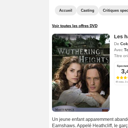
Accueil
Casting
Critiques spec
Voir toutes les offres DVD
Les h
De
Cok
Avec
T
Titre or
Spectat
3,
85 notes, 3 c
Un jeune enfant apparemment abandonn
Earnshaws. Appelé Heathcliff, le gar