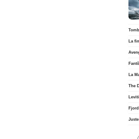
Tombé
La fi
Aven
Fant
La Ma
The D
Levit
Fjord
Juste