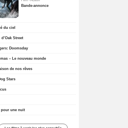
Film - Action
Bande-annonce
 du ciel
n d’Oak Street
gers: Doomsday
ômas – Le nouveau monde
ison de nos rêves
og Stars
icus
 pour une nuit