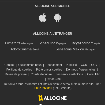
ALLOCINÉ SUR MOBILE
ALLOCINÉ À L'ÉTRANGER
Filmstarts
SensaCine
Beyazperde
Allemagne
Espagne
Turquie
AdoroCinema
Sensacine México
Brésil
Mexique
Contact
|
Qui sommes-nous
|
Recrutement
|
Publicité
|
CGU
|
CGV
|
Politique de cookies
|
Préférences cookies
|
Données Personnelles
|
Revue de presse
|
Charte d'écriture
|
Les services AlloCiné
|
Gérer Utiq
|
©AlloCiné
Retrouvez tous les horaires et infos de votre cinéma sur le numéro AlloCiné :
0 892 892 892
(0,90€/minute)