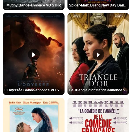
Mutiny Bande-annonce VO STFR
Spider-Man: Brand New Day Bande-annonce VO STFR
L'Odyssée Bande-annonce VO STFR
Le Triangle d'or Bande-annonce VF