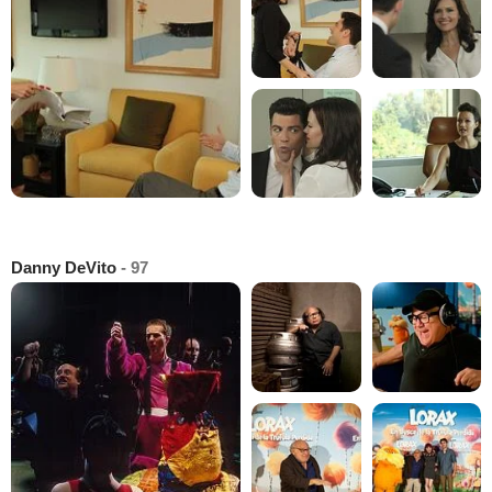
Danny DeVito
- 97