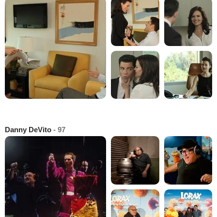
Danny DeVito
- 97