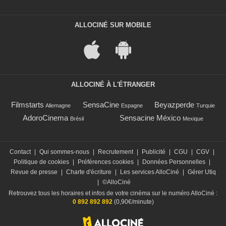
ALLOCINÉ SUR MOBILE
ALLOCINÉ À L'ÉTRANGER
Filmstarts
SensaCine
Beyazperde
Allemagne
Espagne
Turquie
AdoroCinema
Sensacine México
Brésil
Mexique
Contact
|
Qui sommes-nous
|
Recrutement
|
Publicité
|
CGU
|
CGV
|
Politique de cookies
|
Préférences cookies
|
Données Personnelles
|
Revue de presse
|
Charte d'écriture
|
Les services AlloCiné
|
Gérer Utiq
|
©AlloCiné
Retrouvez tous les horaires et infos de votre cinéma sur le numéro AlloCiné :
0 892 892 892
(0,90€/minute)