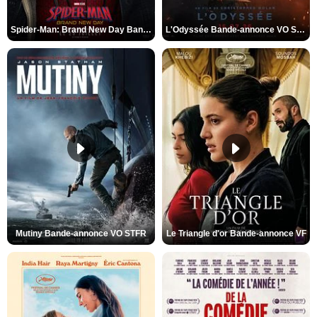
Spider-Man: Brand New Day Bande-annonce VO STFR
L'Odyssée Bande-annonce VO STFR
Mutiny Bande-annonce VO STFR
Le Triangle d'or Bande-annonce VF