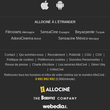
ALLOCINÉ À L'ÉTRANGER
Filmstarts
SensaCine
Beyazperde
Allemagne
Espagne
Turquie
AdoroCinema
Sensacine México
Brésil
Mexique
Contact
|
Qui sommes-nous
|
Recrutement
|
Publicité
|
CGU
|
CGV
|
Politique de cookies
|
Préférences cookies
|
Données Personnelles
|
Revue de presse
|
Charte d'écriture
|
Les services AlloCiné
|
Gérer Utiq
|
©AlloCiné
Retrouvez tous les horaires et infos de votre cinéma sur le numéro AlloCiné :
0 892 892 892
(0,90€/minute)