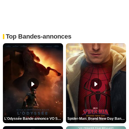
Top Bandes-annonces
L'Odyssée Bande-annonce VO STFR
Spider-Man: Brand New Day Bande-annonce VO STFR