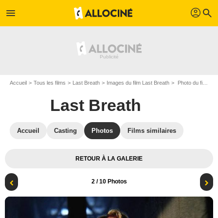
profil
menu
search
Accueil
Tous les films
Last Breath
Images du film Last Breath
Photo du film Last Breath - Photo 2
Last Breath
Accueil
Casting
Photos
Films similaires
RETOUR À LA GALERIE
2
/ 10 Photos