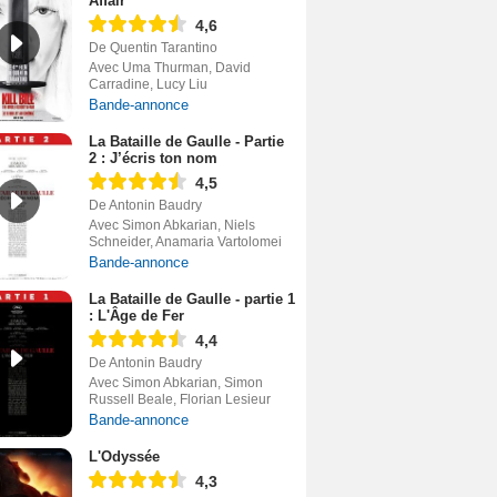
Affair
4,6
De Quentin Tarantino
Avec Uma Thurman, David
Carradine, Lucy Liu
Bande-annonce
La Bataille de Gaulle - Partie
2 : J’écris ton nom
4,5
De Antonin Baudry
Avec Simon Abkarian, Niels
Schneider, Anamaria Vartolomei
Bande-annonce
La Bataille de Gaulle - partie 1
: L'Âge de Fer
4,4
De Antonin Baudry
Avec Simon Abkarian, Simon
Russell Beale, Florian Lesieur
Bande-annonce
L'Odyssée
4,3