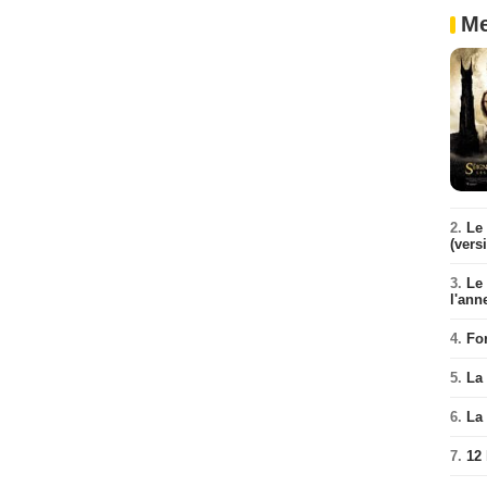
Me
2.
Le 
(vers
3.
Le
l'ann
4.
Fo
5.
La 
6.
La 
7.
12