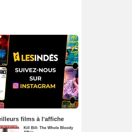
illeurs films à l'affiche
Kill Bill: The Whole Bloody