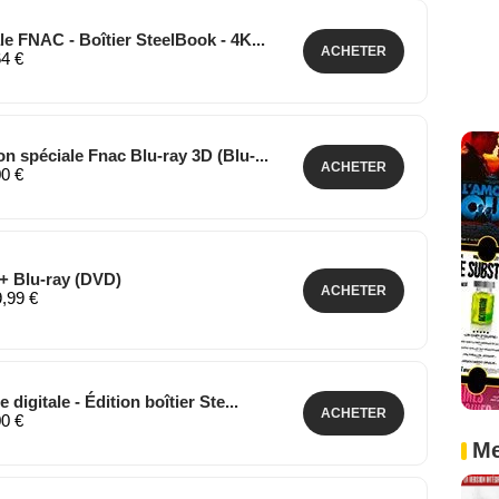
e FNAC - Boîtier SteelBook - 4K...
ACHETER
64 €
n spéciale Fnac Blu-ray 3D (Blu-...
ACHETER
00 €
+ Blu-ray (DVD)
ACHETER
9,99 €
digitale - Édition boîtier Ste...
ACHETER
00 €
Me